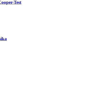
 Cooper-Test
sika