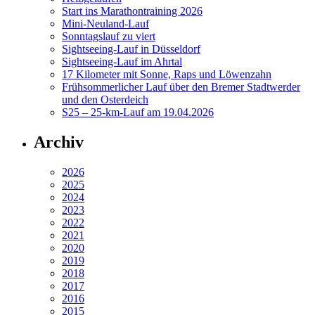
Start ins Marathontraining 2026
Mini-Neuland-Lauf
Sonntagslauf zu viert
Sightseeing-Lauf in Düsseldorf
Sightseeing-Lauf im Ahrtal
17 Kilometer mit Sonne, Raps und Löwenzahn
Frühsommerlicher Lauf über den Bremer Stadtwerder
und den Osterdeich
S25 – 25-km-Lauf am 19.04.2026
Archiv
2026
2025
2024
2023
2022
2021
2020
2019
2018
2017
2016
2015