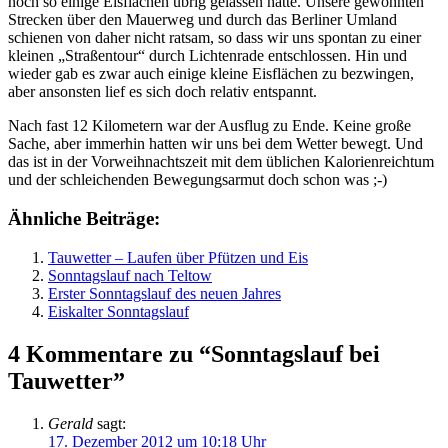
noch so einige Eisflächen übrig gelassen hatte. Unsere gewohnten
Strecken über den Mauerweg und durch das Berliner Umland
schienen von daher nicht ratsam, so dass wir uns spontan zu einer
kleinen „Straßentour“ durch Lichtenrade entschlossen. Hin und
wieder gab es zwar auch einige kleine Eisflächen zu bezwingen,
aber ansonsten lief es sich doch relativ entspannt.
Nach fast 12 Kilometern war der Ausflug zu Ende. Keine große
Sache, aber immerhin hatten wir uns bei dem Wetter bewegt. Und
das ist in der Vorweihnachtszeit mit dem üblichen Kalorienreichtum
und der schleichenden Bewegungsarmut doch schon was ;-)
Ähnliche Beiträge:
Tauwetter – Laufen über Pfützen und Eis
Sonntagslauf nach Teltow
Erster Sonntagslauf des neuen Jahres
Eiskalter Sonntagslauf
4 Kommentare zu “Sonntagslauf bei
Tauwetter”
Gerald
sagt:
17. Dezember 2012 um 10:18 Uhr