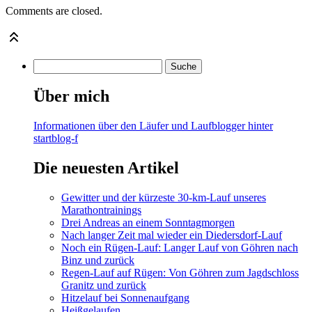
Comments are closed.
Über mich
Informationen über den Läufer und Laufblogger hinter
startblog-f
Die neuesten Artikel
Gewitter und der kürzeste 30-km-Lauf unseres
Marathontrainings
Drei Andreas an einem Sonntagmorgen
Nach langer Zeit mal wieder ein Diedersdorf-Lauf
Noch ein Rügen-Lauf: Langer Lauf von Göhren nach
Binz und zurück
Regen-Lauf auf Rügen: Von Göhren zum Jagdschloss
Granitz und zurück
Hitzelauf bei Sonnenaufgang
Heißgelaufen