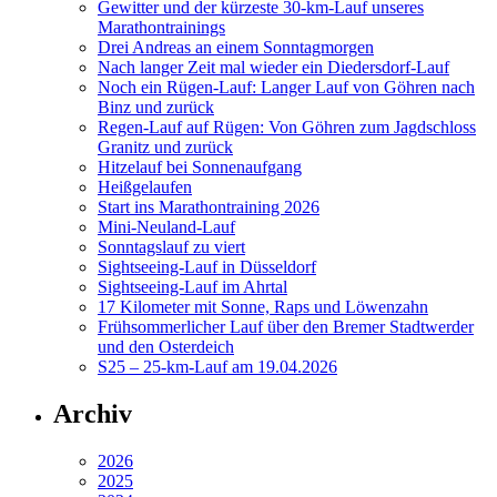
Gewitter und der kürzeste 30-km-Lauf unseres
Marathontrainings
Drei Andreas an einem Sonntagmorgen
Nach langer Zeit mal wieder ein Diedersdorf-Lauf
Noch ein Rügen-Lauf: Langer Lauf von Göhren nach
Binz und zurück
Regen-Lauf auf Rügen: Von Göhren zum Jagdschloss
Granitz und zurück
Hitzelauf bei Sonnenaufgang
Heißgelaufen
Start ins Marathontraining 2026
Mini-Neuland-Lauf
Sonntagslauf zu viert
Sightseeing-Lauf in Düsseldorf
Sightseeing-Lauf im Ahrtal
17 Kilometer mit Sonne, Raps und Löwenzahn
Frühsommerlicher Lauf über den Bremer Stadtwerder
und den Osterdeich
S25 – 25-km-Lauf am 19.04.2026
Archiv
2026
2025