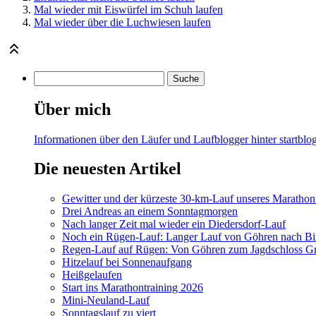
Mal wieder mit Eiswürfel im Schuh laufen
Mal wieder über die Luchwiesen laufen
Über mich
Informationen über den Läufer und Laufblogger hinter startblog
Die neuesten Artikel
Gewitter und der kürzeste 30-km-Lauf unseres Marathont
Drei Andreas an einem Sonntagmorgen
Nach langer Zeit mal wieder ein Diedersdorf-Lauf
Noch ein Rügen-Lauf: Langer Lauf von Göhren nach Bi
Regen-Lauf auf Rügen: Von Göhren zum Jagdschloss Gr
Hitzelauf bei Sonnenaufgang
Heißgelaufen
Start ins Marathontraining 2026
Mini-Neuland-Lauf
Sonntagslauf zu viert