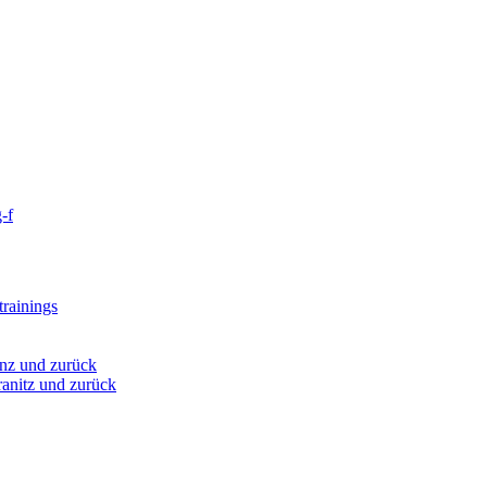
-f
rainings
nz und zurück
anitz und zurück