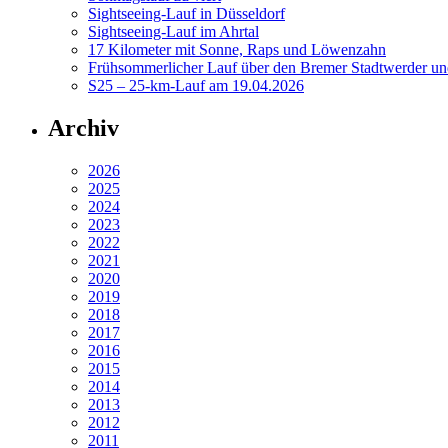
Sightseeing-Lauf in Düsseldorf
Sightseeing-Lauf im Ahrtal
17 Kilometer mit Sonne, Raps und Löwenzahn
Frühsommerlicher Lauf über den Bremer Stadtwerder un
S25 – 25-km-Lauf am 19.04.2026
Archiv
2026
2025
2024
2023
2022
2021
2020
2019
2018
2017
2016
2015
2014
2013
2012
2011