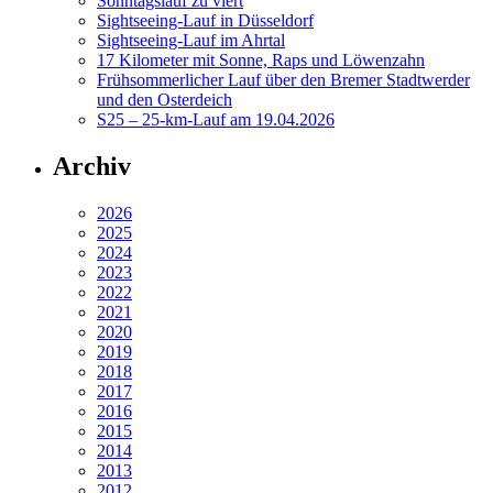
Sonntagslauf zu viert
Sightseeing-Lauf in Düsseldorf
Sightseeing-Lauf im Ahrtal
17 Kilometer mit Sonne, Raps und Löwenzahn
Frühsommerlicher Lauf über den Bremer Stadtwerder
und den Osterdeich
S25 – 25-km-Lauf am 19.04.2026
Archiv
2026
2025
2024
2023
2022
2021
2020
2019
2018
2017
2016
2015
2014
2013
2012