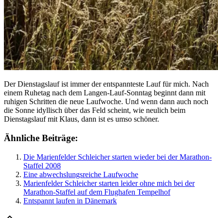
Der Dienstagslauf ist immer der entspannteste Lauf für mich. Nach
einem Ruhetag nach dem Langen-Lauf-Sonntag beginnt dann mit
ruhigen Schritten die neue Laufwoche. Und wenn dann auch noch
die Sonne idyllisch über das Feld scheint, wie neulich beim
Dienstagslauf mit Klaus, dann ist es umso schöner.
Ähnliche Beiträge:
Die Marienfelder Schleicher starten wieder bei der Marathon-
Staffel 2008
Eine abwechslungsreiche Laufwoche
Marienfelder Schleicher starten leider ohne mich bei der
Marathon-Staffel auf dem Flughafen Tempelhof
Entspannt laufen in Dänemark