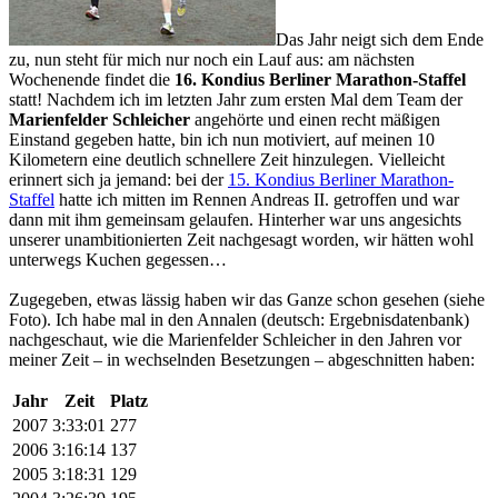
Das Jahr neigt sich dem Ende
zu, nun steht für mich nur noch ein Lauf aus: am nächsten
Wochenende findet die
16. Kondius Berliner Marathon-Staffel
statt! Nachdem ich im letzten Jahr zum ersten Mal dem Team der
Marienfelder Schleicher
angehörte und einen recht mäßigen
Einstand gegeben hatte, bin ich nun motiviert, auf meinen 10
Kilometern eine deutlich schnellere Zeit hinzulegen. Vielleicht
erinnert sich ja jemand: bei der
15. Kondius Berliner Marathon-
Staffel
hatte ich mitten im Rennen Andreas II. getroffen und war
dann mit ihm gemeinsam gelaufen. Hinterher war uns angesichts
unserer unambitionierten Zeit nachgesagt worden, wir hätten wohl
unterwegs Kuchen gegessen…
Zugegeben, etwas lässig haben wir das Ganze schon gesehen (siehe
Foto). Ich habe mal in den Annalen (deutsch: Ergebnisdatenbank)
nachgeschaut, wie die Marienfelder Schleicher in den Jahren vor
meiner Zeit – in wechselnden Besetzungen – abgeschnitten haben:
Jahr
Zeit
Platz
2007
3:33:01
277
2006
3:16:14
137
2005
3:18:31
129