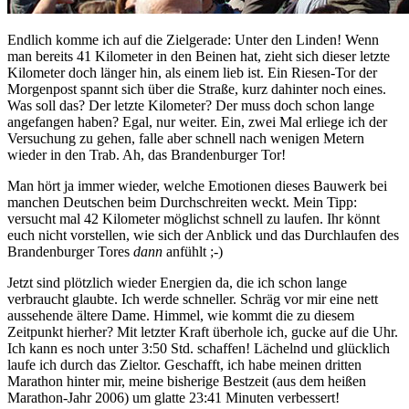
Endlich komme ich auf die Zielgerade: Unter den Linden! Wenn
man bereits 41 Kilometer in den Beinen hat, zieht sich dieser letzte
Kilometer doch länger hin, als einem lieb ist. Ein Riesen-Tor der
Morgenpost spannt sich über die Straße, kurz dahinter noch eines.
Was soll das? Der letzte Kilometer? Der muss doch schon lange
angefangen haben? Egal, nur weiter. Ein, zwei Mal erliege ich der
Versuchung zu gehen, falle aber schnell nach wenigen Metern
wieder in den Trab. Ah, das Brandenburger Tor!
Man hört ja immer wieder, welche Emotionen dieses Bauwerk bei
manchen Deutschen beim Durchschreiten weckt. Mein Tipp:
versucht mal 42 Kilometer möglichst schnell zu laufen. Ihr könnt
euch nicht vorstellen, wie sich der Anblick und das Durchlaufen des
Brandenburger Tores
dann
anfühlt ;-)
Jetzt sind plötzlich wieder Energien da, die ich schon lange
verbraucht glaubte. Ich werde schneller. Schräg vor mir eine nett
aussehende ältere Dame. Himmel, wie kommt die zu diesem
Zeitpunkt hierher? Mit letzter Kraft überhole ich, gucke auf die Uhr.
Ich kann es noch unter 3:50 Std. schaffen! Lächelnd und glücklich
laufe ich durch das Zieltor. Geschafft, ich habe meinen dritten
Marathon hinter mir, meine bisherige Bestzeit (aus dem heißen
Marathon-Jahr 2006) um glatte 23:41 Minuten verbessert!