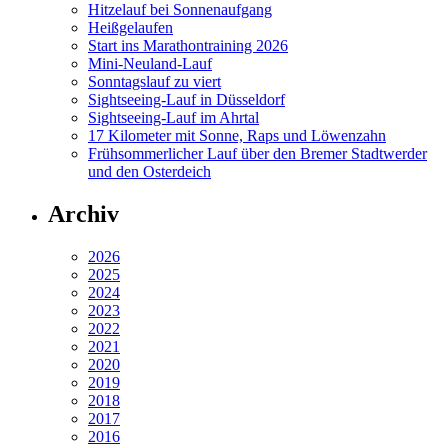
Hitzelauf bei Sonnenaufgang
Heißgelaufen
Start ins Marathontraining 2026
Mini-Neuland-Lauf
Sonntagslauf zu viert
Sightseeing-Lauf in Düsseldorf
Sightseeing-Lauf im Ahrtal
17 Kilometer mit Sonne, Raps und Löwenzahn
Frühsommerlicher Lauf über den Bremer Stadtwerder
und den Osterdeich
Archiv
2026
2025
2024
2023
2022
2021
2020
2019
2018
2017
2016