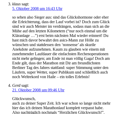
klaus
sagt:
5. Oktober 2008 um 16:43 Uhr
so sehen also Sieger aus: sind das Glückshormone oder eher
die Erleichterung, dass der Lauf vorbei ist? Doch zum Glück
sind wir auch Meister im verdrängen, sodass man sich an die
Mühe auf den letzten Kilometern (“nur noch einmal um die
Kläranlage …”) erst beim nächsten Mal wieder erinnert! Du
hast mich davor bewahrt den asics-Mann zur Hölle zu
wünschen und stattdessen den ‘nonsense’ als skurile
Anekdote aufzunehmen. Kaum zu glauben wie einem mit
zunehmender Laufdauer die einfachsten Rechenoperationen
nicht mehr gelingen; am Ende ist man völlig Gaga! Doch am
Ende gilt, dass der Marathon mit Dir am freundlichsten
Berliner Tag des Jahres stattfand: super Stimmung unter den
Läufern, super Wetter, super Publikum und schließlich auch
noch Weltrekord von Haile – ein tolles Erlebnis!
Gerd
sagt:
21. Oktober 2008 um 09:46 Uhr
Glückwunsch,
auch zu deiner Super Zeit. Ich war schon so lange nicht mehr
hier das ich deinen Marathonlauf komplett verpasst habe.
Also nachträglich nochmals “Herzlichen Glückwunsch!”.