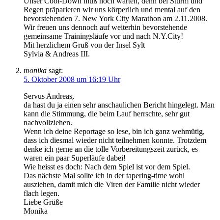
Unser Cool-Down muß noch warten, denn bei Sturm und
Regen präparieren wir uns körperlich und mental auf den
bevorstehenden 7. New York City Marathon am 2.11.2008.
Wir freuen uns dennoch auf weiterhin bevorstehende
gemeinsame Trainingsläufe vor und nach N.Y.City!
Mit herzlichem Gruß von der Insel Sylt
Sylvia & Andreas III.
monika
sagt:
5. Oktober 2008 um 16:19 Uhr
Servus Andreas,
da hast du ja einen sehr anschaulichen Bericht hingelegt. Man
kann die Stimmung, die beim Lauf herrschte, sehr gut
nachvollziehen.
Wenn ich deine Reportage so lese, bin ich ganz wehmütig,
dass ich diesmal wieder nicht teilnehmen konnte. Trotzdem
denke ich gerne an die tolle Vorbereitungszeit zurück, es
waren ein paar Superläufe dabei!
Wie heisst es doch: Nach dem Spiel ist vor dem Spiel.
Das nächste Mal sollte ich in der tapering-time wohl
ausziehen, damit mich die Viren der Familie nicht wieder
flach legen.
Liebe Grüße
Monika