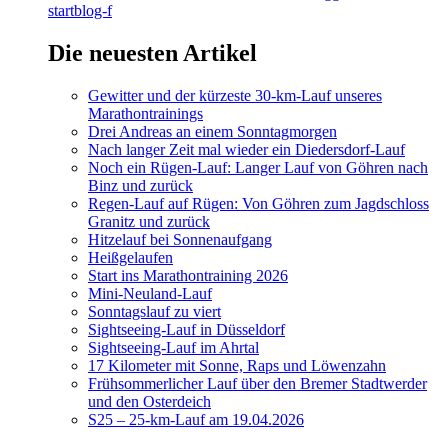
startblog-f
Die neuesten Artikel
Gewitter und der kürzeste 30-km-Lauf unseres
Marathontrainings
Drei Andreas an einem Sonntagmorgen
Nach langer Zeit mal wieder ein Diedersdorf-Lauf
Noch ein Rügen-Lauf: Langer Lauf von Göhren nach
Binz und zurück
Regen-Lauf auf Rügen: Von Göhren zum Jagdschloss
Granitz und zurück
Hitzelauf bei Sonnenaufgang
Heißgelaufen
Start ins Marathontraining 2026
Mini-Neuland-Lauf
Sonntagslauf zu viert
Sightseeing-Lauf in Düsseldorf
Sightseeing-Lauf im Ahrtal
17 Kilometer mit Sonne, Raps und Löwenzahn
Frühsommerlicher Lauf über den Bremer Stadtwerder
und den Osterdeich
S25 – 25-km-Lauf am 19.04.2026