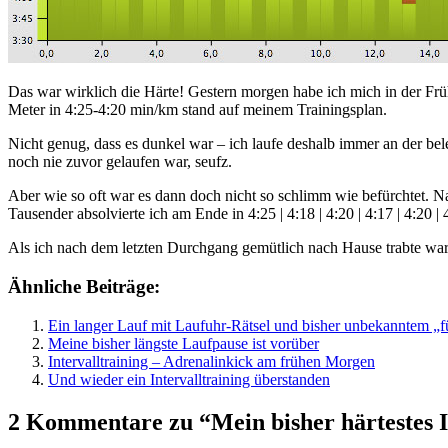
Das war wirklich die Härte! Gestern morgen habe ich mich in der Fr
Meter in 4:25-4:20 min/km stand auf meinem Trainingsplan.
Nicht genug, dass es dunkel war – ich laufe deshalb immer an der bel
noch nie zuvor gelaufen war, seufz.
Aber wie so oft war es dann doch nicht so schlimm wie befürchtet. N
Tausender absolvierte ich am Ende in 4:25 | 4:18 | 4:20 | 4:17 | 4:20 |
Als ich nach dem letzten Durchgang gemütlich nach Hause trabte war 
Ähnliche Beiträge:
Ein langer Lauf mit Laufuhr-Rätsel und bisher unbekanntem „f
Meine bisher längste Laufpause ist vorüber
Intervalltraining – Adrenalinkick am frühen Morgen
Und wieder ein Intervalltraining überstanden
2 Kommentare zu “Mein bisher härtestes I