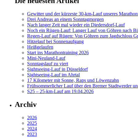
Die neuesten Artikel
Gewitter und der kürzeste 30-km-Lauf unseres Marathont
Drei Andreas an einem Sonntagmorgen
Nach langer Zeit mal wieder ein Diedersdorf-Lauf
Noch ein Rügen-Lauf: Langer Lauf von Göhren nach Bi
Regen-Lauf auf Rügen: Von Göhren zum Jagdschloss Gr
Hitzelauf bei Sonnenaufgang
Heißgelaufen
Start ins Marathontraining 2026
Mini-Neuland-Lauf
Sonntagslauf zu viert
Sightseeing-Lauf in Düsseldorf
Sightseeing-Lauf im Ahrtal
17 Kilometer mit Sonne, Raps und Löwenzahn
Frühsommerlicher Lauf über den Bremer Stadtwerder un
S25 – 25-km-Lauf am 19.04.2026
Archiv
2026
2025
2024
2023