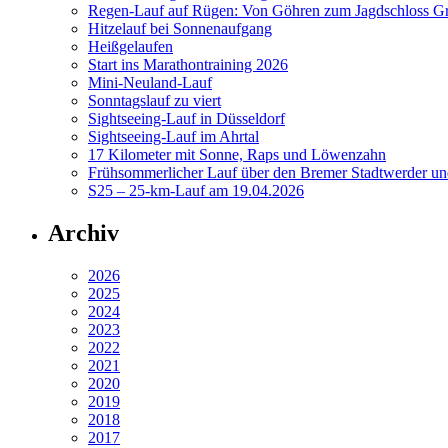
Regen-Lauf auf Rügen: Von Göhren zum Jagdschloss Gr
Hitzelauf bei Sonnenaufgang
Heißgelaufen
Start ins Marathontraining 2026
Mini-Neuland-Lauf
Sonntagslauf zu viert
Sightseeing-Lauf in Düsseldorf
Sightseeing-Lauf im Ahrtal
17 Kilometer mit Sonne, Raps und Löwenzahn
Frühsommerlicher Lauf über den Bremer Stadtwerder un
S25 – 25-km-Lauf am 19.04.2026
Archiv
2026
2025
2024
2023
2022
2021
2020
2019
2018
2017