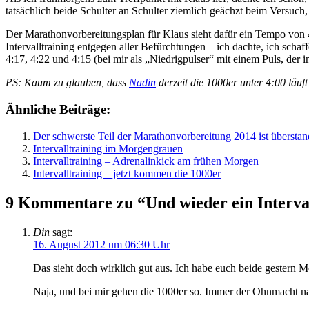
tatsächlich beide Schulter an Schulter ziemlich geächzt beim Versuch,
Der Marathonvorbereitungsplan für Klaus sieht dafür ein Tempo von 4:
Intervalltraining entgegen aller Befürchtungen – ich dachte, ich scha
4:17, 4:22 und 4:15 (bei mir als „Niedrigpulser“ mit einem Puls, der 
PS: Kaum zu glauben, dass
Nadin
derzeit die 1000er unter 4:00 läu
Ähnliche Beiträge:
Der schwerste Teil der Marathonvorbereitung 2014 ist übersta
Intervalltraining im Morgengrauen
Intervalltraining – Adrenalinkick am frühen Morgen
Intervalltraining – jetzt kommen die 1000er
9 Kommentare zu “Und wieder ein Interva
Din
sagt:
16. August 2012 um 06:30 Uhr
Das sieht doch wirklich gut aus. Ich habe euch beide gestern 
Naja, und bei mir gehen die 1000er so. Immer der Ohnmacht nahe