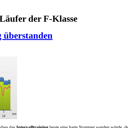
Läufer der F-Klasse
g überstanden
 dass das
Intervalltraining
heute eine harte Nummer werden würde, den