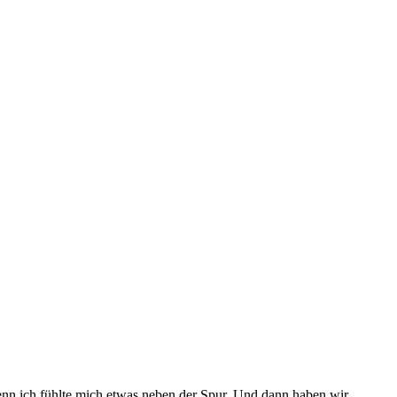
n ich fühlte mich etwas neben der Spur. Und dann haben wir