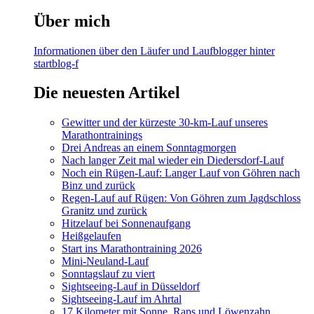
Über mich
Informationen über den Läufer und Laufblogger hinter
startblog-f
Die neuesten Artikel
Gewitter und der kürzeste 30-km-Lauf unseres
Marathontrainings
Drei Andreas an einem Sonntagmorgen
Nach langer Zeit mal wieder ein Diedersdorf-Lauf
Noch ein Rügen-Lauf: Langer Lauf von Göhren nach
Binz und zurück
Regen-Lauf auf Rügen: Von Göhren zum Jagdschloss
Granitz und zurück
Hitzelauf bei Sonnenaufgang
Heißgelaufen
Start ins Marathontraining 2026
Mini-Neuland-Lauf
Sonntagslauf zu viert
Sightseeing-Lauf in Düsseldorf
Sightseeing-Lauf im Ahrtal
17 Kilometer mit Sonne, Raps und Löwenzahn