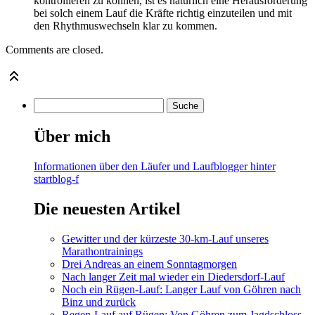
kontrollieren zu können, ist es natürlich eine Herausforderung
bei solch einem Lauf die Kräfte richtig einzuteilen und mit
den Rhythmuswechseln klar zu kommen.
Comments are closed.
Über mich
Informationen über den Läufer und Laufblogger hinter
startblog-f
Die neuesten Artikel
Gewitter und der kürzeste 30-km-Lauf unseres
Marathontrainings
Drei Andreas an einem Sonntagmorgen
Nach langer Zeit mal wieder ein Diedersdorf-Lauf
Noch ein Rügen-Lauf: Langer Lauf von Göhren nach
Binz und zurück
Regen-Lauf auf Rügen: Von Göhren zum Jagdschloss