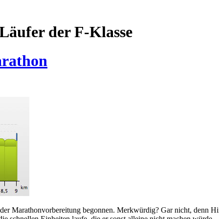
Läufer der F-Klasse
arathon
t der Marathonvorbereitung begonnen. Merkwürdig? Gar nicht, denn Hinte
ie schnellen Einheiten laufe, die er sonst alleine nicht machen würde.