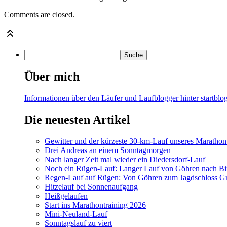
Comments are closed.
Über mich
Informationen über den Läufer und Laufblogger hinter startblog
Die neuesten Artikel
Gewitter und der kürzeste 30-km-Lauf unseres Marathont
Drei Andreas an einem Sonntagmorgen
Nach langer Zeit mal wieder ein Diedersdorf-Lauf
Noch ein Rügen-Lauf: Langer Lauf von Göhren nach Bi
Regen-Lauf auf Rügen: Von Göhren zum Jagdschloss Gr
Hitzelauf bei Sonnenaufgang
Heißgelaufen
Start ins Marathontraining 2026
Mini-Neuland-Lauf
Sonntagslauf zu viert