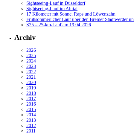
Sightseeing-Lauf in Düsseldorf
Sightseeing-Lauf im Ahrtal
17 Kilometer mit Sonne, Raps und Löwenzahn
Frühsommerlicher Lauf über den Bremer Stadtwerder un
S25 – 25-km-Lauf am 19.04.2026
Archiv
2026
2025
2024
2023
2022
2021
2020
2019
2018
2017
2016
2015
2014
2013
2012
2011