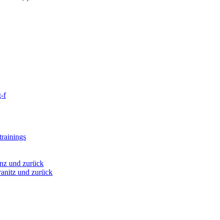
-f
rainings
nz und zurück
anitz und zurück