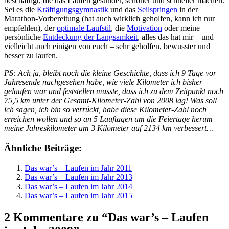
beschäftigt, die das Laufen gesünder, schöner und schneller machen.
Sei es die
Kräftigungsgymnastik
und das
Seilspringen
in der
Marathon-Vorbereitung (hat auch wirklich geholfen, kann ich nur
empfehlen), der
optimale Laufstil
, die
Motivation
oder meine
persönliche
Entdeckung der Langsamkeit
, alles das hat mir – und
vielleicht auch einigen von euch – sehr geholfen, bewusster und
besser zu laufen.
PS: Ach ja, bleibt noch die kleine Geschichte, dass ich 9 Tage vor
Jahresende nachgesehen habe, wie viele Kilometer ich bisher
gelaufen war und feststellen musste, dass ich zu dem Zeitpunkt noch
75,5 km unter der Gesamt-Kilometer-Zahl von 2008 lag! Was soll
ich sagen, ich bin so verrückt, habe diese Kilometer-Zahl noch
erreichen wollen und so an 5 Lauftagen um die Feiertage herum
meine Jahreskilometer um 3 Kilometer auf 2134 km verbessert…
Ähnliche Beiträge:
Das war’s – Laufen im Jahr 2011
Das war’s – Laufen im Jahr 2013
Das war’s – Laufen im Jahr 2014
Das war’s – Laufen im Jahr 2015
2 Kommentare zu “Das war’s – Laufen