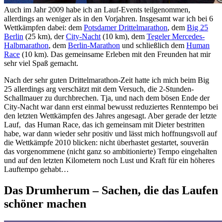
Auch im Jahr 2009 habe ich an Lauf-Events teilgenommen,
allerdings an weniger als in den Vorjahren. Insgesamt war ich bei 6
Wettkämpfen dabei: dem
Potsdamer Drittelmarathon
, dem
Big 25
Berlin
(25 km), der
City-Nacht
(10 km), dem
Tegeler Mercedes-
Halbmarathon
, dem
Berlin-Marathon
und schließlich dem
Human
Race
(10 km). Das gemeinsame Erleben mit den Freunden hat mir
sehr viel Spaß gemacht.
Nach der sehr guten Drittelmarathon-Zeit hatte ich mich beim Big
25 allerdings arg verschätzt mit dem Versuch, die 2-Stunden-
Schallmauer zu durchbrechen. Tja, und nach dem bösen Ende der
City-Nacht war dann erst einmal bewusst reduziertes Renntempo bei
den letzten Wettkämpfen des Jahres angesagt. Aber gerade der letzte
Lauf, das Human Race, das ich gemeinsam mit Dieter bestritten
habe, war dann wieder sehr positiv und lässt mich hoffnungsvoll auf
die Wettkämpfe 2010 blicken: nicht überhastet gestartet, souverän
das vorgenommene (nicht ganz so ambitionierte) Tempo eingehalten
und auf den letzten Kilometern noch Lust und Kraft für ein höheres
Lauftempo gehabt…
Das Drumherum – Sachen, die das Laufen
schöner machen