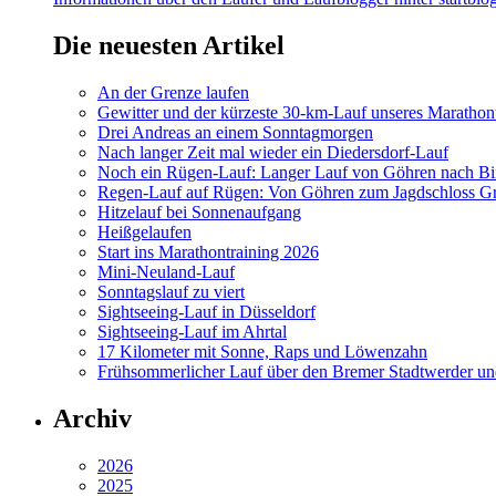
Die neuesten Artikel
An der Grenze laufen
Gewitter und der kürzeste 30-km-Lauf unseres Marathont
Drei Andreas an einem Sonntagmorgen
Nach langer Zeit mal wieder ein Diedersdorf-Lauf
Noch ein Rügen-Lauf: Langer Lauf von Göhren nach Bi
Regen-Lauf auf Rügen: Von Göhren zum Jagdschloss Gr
Hitzelauf bei Sonnenaufgang
Heißgelaufen
Start ins Marathontraining 2026
Mini-Neuland-Lauf
Sonntagslauf zu viert
Sightseeing-Lauf in Düsseldorf
Sightseeing-Lauf im Ahrtal
17 Kilometer mit Sonne, Raps und Löwenzahn
Frühsommerlicher Lauf über den Bremer Stadtwerder un
Archiv
2026
2025