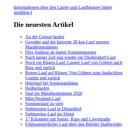
Informationen über den Läufer und Laufblogger hinter
startblog-f
Die neuesten Artikel
An der Grenze laufen
Gewitter und der kürzeste 30-km-Lauf unseres
Marathontrainings
Drei Andreas an einem Sonntagmorgen
Nach langer Zeit mal wieder ein Diedersdorf-Lauf
Noch ein Rügen-Lauf: Langer Lauf von Göhren nach
Binz und zurück
Regen-Lauf auf Rügen: Von Göhren zum Jagdschloss
Granitz und zurück
Hitzelauf bei Sonnenaufgang
Heißgelaufen
Start ins Marathontraining 2026
Mini-Neuland-Lauf
Sonntagslauf zu viert
Sightseeing-Lauf in Düsseldorf
Sightseeing-Lauf im Ahrtal
17 Kilometer mit Sonne, Raps und Löwenzahn
Frühsommerlicher Lauf über den Bremer Stadtwerder