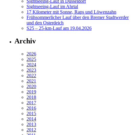
Sightseeing-Lauf in Düsseldorf
Sightseeing-Lauf im Ahrtal
17 Kilometer mit Sonne, Raps und Löwenzahn
Frühsommerlicher Lauf über den Bremer Stadtwerder
und den Osterdeich
S25 – 25-km-Lauf am 19.04.2026
Archiv
2026
2025
2024
2023
2022
2021
2020
2019
2018
2017
2016
2015
2014
2013
2012