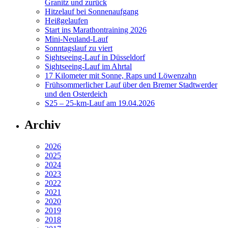
Granitz und zurück
Hitzelauf bei Sonnenaufgang
Heißgelaufen
Start ins Marathontraining 2026
Mini-Neuland-Lauf
Sonntagslauf zu viert
Sightseeing-Lauf in Düsseldorf
Sightseeing-Lauf im Ahrtal
17 Kilometer mit Sonne, Raps und Löwenzahn
Frühsommerlicher Lauf über den Bremer Stadtwerder
und den Osterdeich
S25 – 25-km-Lauf am 19.04.2026
Archiv
2026
2025
2024
2023
2022
2021
2020
2019
2018