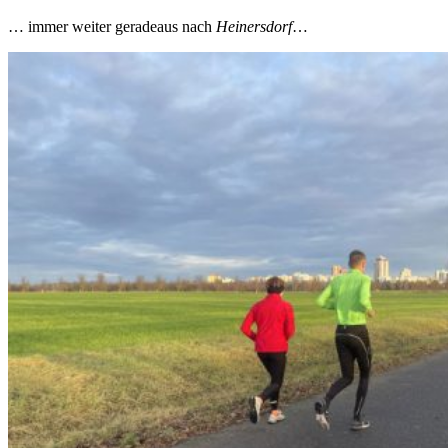
… immer weiter geradeaus nach
Heinersdorf
…