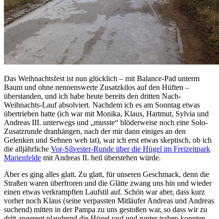
Das Weihnachtsfest ist nun glücklich – mit Balance-Pad unterm
Baum und ohne nennenswerte Zusatzkilos auf den Hüften –
überstanden, und ich habe heute bereits den dritten Nach-
Weihnachts-Lauf absolviert. Nachdem ich es am Sonntag etwas
übertrieben hatte (ich war mit Monika, Klaus, Hartmut, Sylvia und
Andreas III. unterwegs und „musste“ blöderweise noch eine Solo-
Zusatzrunde dranhängen, nach der mir dann einiges an den
Gelenken und Sehnen weh tat), war ich erst etwas skeptisch, ob ich
die alljährliche
Vor-Silvester-Runde über die Hügel im Freizeitpark
Marienfelde
mit Andreas II. heil überstehen würde.
Aber es ging alles glatt. Zu glatt, für unseren Geschmack, denn die
Straßen waren überfroren und die Glätte zwang uns hin und wieder
einen etwas verkrampften Laufstil auf. Schön war aber, dass kurz
vorher noch Klaus (seine verpassten Mitläufer Andreas und Andreas
suchend) mitten in der Pampa zu uns gestoßen war, so dass wir zu
dritt angeregt plaudernd die Hügel rauf und runter traben konnten…