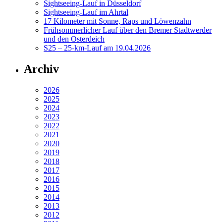
Sightseeing-Lauf in Düsseldorf
Sightseeing-Lauf im Ahrtal
17 Kilometer mit Sonne, Raps und Löwenzahn
Frühsommerlicher Lauf über den Bremer Stadtwerder
und den Osterdeich
S25 – 25-km-Lauf am 19.04.2026
Archiv
2026
2025
2024
2023
2022
2021
2020
2019
2018
2017
2016
2015
2014
2013
2012