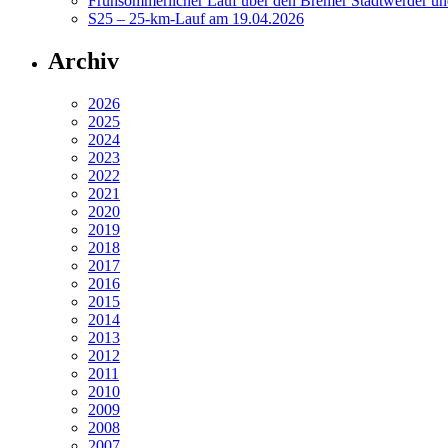
Frühsommerlicher Lauf über den Bremer Stadtwerder un
S25 – 25-km-Lauf am 19.04.2026
Archiv
2026
2025
2024
2023
2022
2021
2020
2019
2018
2017
2016
2015
2014
2013
2012
2011
2010
2009
2008
2007