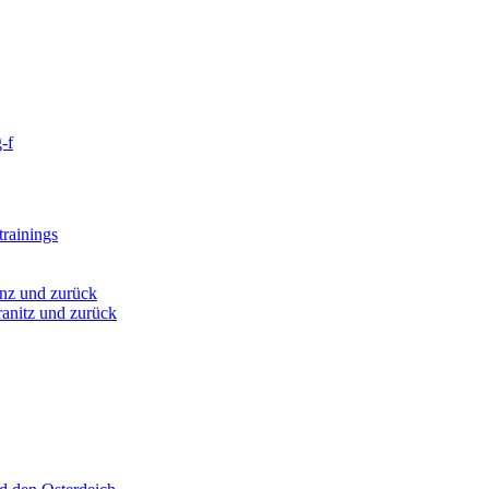
-f
rainings
nz und zurück
anitz und zurück