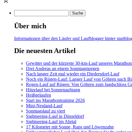
Über mich
Informationen über den Läufer und Laufblogger hinter startblog
Die neuesten Artikel
Gewitter und der kürzeste 30-km-Lauf unseres Marathont
Drei Andreas an einem Sonntagmorgen
Nach langer Zeit mal wieder ein Diedersdorf-Lauf
Noch ein Rügen-Lauf: Langer Lauf von Göhren nach Bi
Regen-Lauf auf Rügen: Von Göhren zum Jagdschloss Gr
Hitzelauf bei Sonnenaufgang
Heißgelaufen
Start ins Marathontraining 2026
Mini-Neuland-Lauf
Sonntagslauf zu viert
Sightseeing-Lauf in Düsseldorf
Sightseeing-Lauf im Ahrtal
17 Kilometer mit Sonne, Raps und Löwenzahn