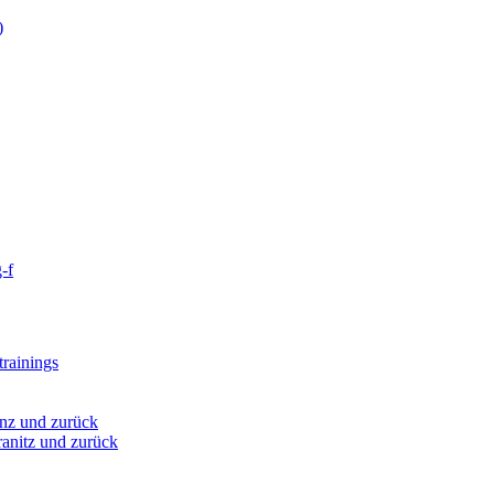
)
-f
rainings
nz und zurück
anitz und zurück