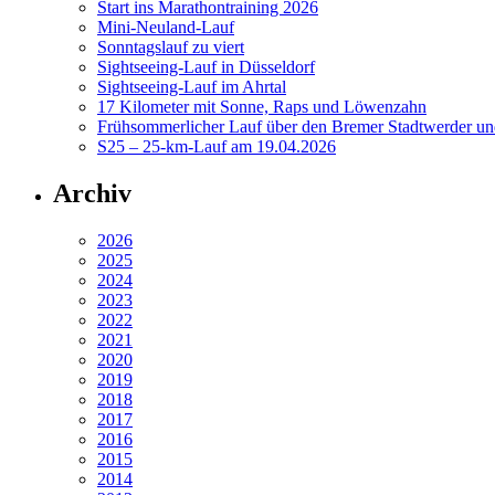
Start ins Marathontraining 2026
Mini-Neuland-Lauf
Sonntagslauf zu viert
Sightseeing-Lauf in Düsseldorf
Sightseeing-Lauf im Ahrtal
17 Kilometer mit Sonne, Raps und Löwenzahn
Frühsommerlicher Lauf über den Bremer Stadtwerder un
S25 – 25-km-Lauf am 19.04.2026
Archiv
2026
2025
2024
2023
2022
2021
2020
2019
2018
2017
2016
2015
2014