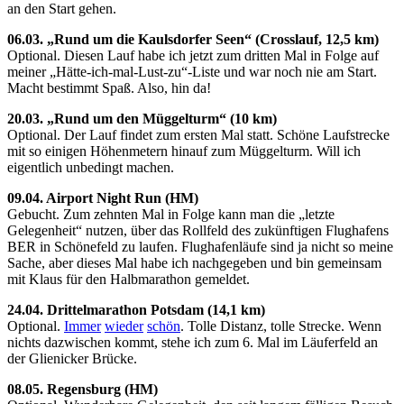
an den Start gehen.
06.03. „Rund um die Kaulsdorfer Seen“ (Crosslauf, 12,5 km)
Optional. Diesen Lauf habe ich jetzt zum dritten Mal in Folge auf
meiner „Hätte-ich-mal-Lust-zu“-Liste und war noch nie am Start.
Macht bestimmt Spaß. Also, hin da!
20.03. „Rund um den Müggelturm“ (10 km)
Optional. Der Lauf findet zum ersten Mal statt. Schöne Laufstrecke
mit so einigen Höhenmetern hinauf zum Müggelturm. Will ich
eigentlich unbedingt machen.
09.04. Airport Night Run (HM)
Gebucht. Zum zehnten Mal in Folge kann man die „letzte
Gelegenheit“ nutzen, über das Rollfeld des zukünftigen Flughafens
BER in Schönefeld zu laufen. Flughafenläufe sind ja nicht so meine
Sache, aber dieses Mal habe ich nachgegeben und bin gemeinsam
mit Klaus für den Halbmarathon gemeldet.
24.04. Drittelmarathon Potsdam (14,1 km)
Optional.
Immer
wieder
schön
. Tolle Distanz, tolle Strecke. Wenn
nichts dazwischen kommt, stehe ich zum 6. Mal im Läuferfeld an
der Glienicker Brücke.
08.05. Regensburg (HM)