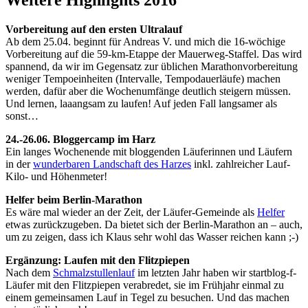
Weitere Highlights 2016
Vorbereitung auf den ersten Ultralauf
Ab dem 25.04. beginnt für Andreas V. und mich die 16-wöchige
Vorbereitung auf die 59-km-Etappe der Mauerweg-Staffel. Das wird
spannend, da wir im Gegensatz zur üblichen Marathonvorbereitung
weniger Tempoeinheiten (Intervalle, Tempodauerläufe) machen
werden, dafür aber die Wochenumfänge deutlich steigern müssen.
Und lernen, laaangsam zu laufen! Auf jeden Fall langsamer als
sonst…
24.-26.06. Bloggercamp im Harz
Ein langes Wochenende mit bloggenden Läuferinnen und Läufern
in der
wunderbaren Landschaft des Harzes
inkl. zahlreicher Lauf-
Kilo- und Höhenmeter!
Helfer beim Berlin-Marathon
Es wäre mal wieder an der Zeit, der Läufer-Gemeinde als
Helfer
etwas zurückzugeben. Da bietet sich der Berlin-Marathon an – auch,
um zu zeigen, dass ich Klaus sehr wohl das Wasser reichen kann ;-)
Ergänzung: Laufen mit den Flitzpiepen
Nach dem
Schmalzstullenlauf
im letzten Jahr haben wir startblog-f-
Läufer mit den Flitzpiepen verabredet, sie im Frühjahr einmal zu
einem gemeinsamen Lauf in Tegel zu besuchen. Und das machen