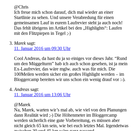
@Chris
Ich freue mich schon darauf, dich mal wieder an einer
Startlinie zu sehen. Und unsere Verabredung für einen
gemeinsamen Lauf in eurem Laufrevier steht ja auch noch!
Das fehlt übrigens im Artikel bei den „Highlights“: Laufen
mit den Flitzpiepen in Tegel ;-)
Marek
sagt:
11. Januar 2016 um 09:30 Uhr
Cool Andreas, da hast du ja so einiges vor dieses Jahr. “Rund
um den Müggelturm” hab ich auch schon gesehen, ist ja mein
Ex-Laufrevier, das wäre mglw. auch was für mich. Die
100Meilen werden sicher ein großes Highlight werden – im
Bloggercamp bereiten wir uns schon ein wenig drauf vor :-).
Andreas
sagt:
11. Januar 2016 um 13:06 Uhr
@Marek
Na, Marek, warten wir’s mal ab, wie viel von den Planungen
dann Realität wird ;-) Die Höhenmeter im Bloggercamp
werden sicherlich eine gute Vorbereitung, es müssen aber
nicht gleich 65 km sein, wie bei euch letztes Mal. Irgendetwas
zwischen 30 und 45 km wäre ganz passend…