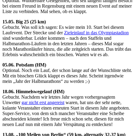
Optional. Wunderbare Gelegenheit, den seit langem fälligen Besuch
bei einem Freund in Regensburg mit einem neuen Event auf meiner
Liste zu verbinden. Mal sehen, ob es klappt.
15.05. Big 25 (25 km)
Gebucht. Was soll ich sagen: Es wäre mein 10. Start bei diesem
Laufevent. Der Strecke und der
Zieleinlauf in das Olympiastadion
sind wunderbar. Leider kommen – nach den Staffeln und
Halbmarathon-Läufern in den letzten Jahren – dieses Mal sogar
noch Marathonläufer hinzu, die alle zeitgleich starten. Das trübt das
Erlebnis wahrscheinlich ein bisschen. Warten wir es ab.
05.06. Potsdam (HM)
Optional. Noch ein Lauf, der schon lange auf der Wunschliste steht.
Mit ein bisschen Glück klappt es dieses Jahr. Scheint irgendwie
mein „Jahr der Halbmarathons“ zu werden ;-)
18.06. Himmelswegelauf (HM)
Gebucht. Nachdem wir letztes Jahr wegen vorhergesagtem
Unwetter
gar nicht erst angereist
waren, hat uns der sehr nette,
kulante Veranstalter einen erneuten Start in diesem Jahr angeboten.
Super-Service, von dem sich mancher Veranstalter eine Scheibe
abschneiden könnte! Ich freue mich schon sehr, diesen für mich
neuen Lauf nun mit einem Jahr Verspätung zu entdecken!
13.08. „100 Meilen von Berlin“ (59 km, alternativ 32-37 km)