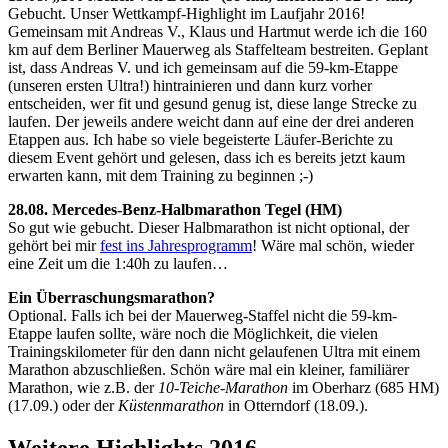
Gebucht. Unser Wettkampf-Highlight im Laufjahr 2016!
Gemeinsam mit Andreas V., Klaus und Hartmut werde ich die 160
km auf dem Berliner Mauerweg als Staffelteam bestreiten. Geplant
ist, dass Andreas V. und ich gemeinsam auf die 59-km-Etappe
(unseren ersten Ultra!) hintrainieren und dann kurz vorher
entscheiden, wer fit und gesund genug ist, diese lange Strecke zu
laufen. Der jeweils andere weicht dann auf eine der drei anderen
Etappen aus. Ich habe so viele begeisterte Läufer-Berichte zu
diesem Event gehört und gelesen, dass ich es bereits jetzt kaum
erwarten kann, mit dem Training zu beginnen ;-)
28.08. Mercedes-Benz-Halbmarathon Tegel (HM)
So gut wie gebucht. Dieser Halbmarathon ist nicht optional, der
gehört bei mir
fest ins Jahresprogramm
! Wäre mal schön, wieder
eine Zeit um die 1:40h zu laufen…
Ein Überraschungsmarathon?
Optional. Falls ich bei der Mauerweg-Staffel nicht die 59-km-
Etappe laufen sollte, wäre noch die Möglichkeit, die vielen
Trainingskilometer für den dann nicht gelaufenen Ultra mit einem
Marathon abzuschließen. Schön wäre mal ein kleiner, familiärer
Marathon, wie z.B. der
10-Teiche-Marathon
im Oberharz (685 HM)
(17.09.) oder der
Küstenmarathon
in Otterndorf (18.09.).