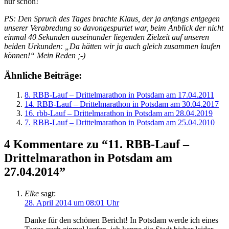
nur schön!
PS: Den Spruch des Tages brachte Klaus, der ja anfangs entgegen
unserer Verabredung so davongespurtet war, beim Anblick der nicht
einmal 40 Sekunden auseinander liegenden Zielzeit auf unseren
beiden Urkunden: „Da hätten wir ja auch gleich zusammen laufen
können!“ Mein Reden ;-)
Ähnliche Beiträge:
8. RBB-Lauf – Drittelmarathon in Potsdam am 17.04.2011
14. RBB-Lauf – Drittelmarathon in Potsdam am 30.04.2017
16. rbb-Lauf – Drittelmarathon in Potsdam am 28.04.2019
7. RBB-Lauf – Drittelmarathon in Potsdam am 25.04.2010
4 Kommentare zu “11. RBB-Lauf –
Drittelmarathon in Potsdam am
27.04.2014”
Elke
sagt:
28. April 2014 um 08:01 Uhr
Danke für den schönen Bericht! In Potsdam werde ich eines