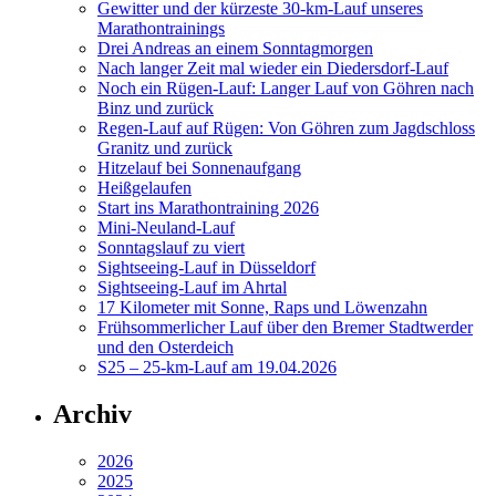
Gewitter und der kürzeste 30-km-Lauf unseres
Marathontrainings
Drei Andreas an einem Sonntagmorgen
Nach langer Zeit mal wieder ein Diedersdorf-Lauf
Noch ein Rügen-Lauf: Langer Lauf von Göhren nach
Binz und zurück
Regen-Lauf auf Rügen: Von Göhren zum Jagdschloss
Granitz und zurück
Hitzelauf bei Sonnenaufgang
Heißgelaufen
Start ins Marathontraining 2026
Mini-Neuland-Lauf
Sonntagslauf zu viert
Sightseeing-Lauf in Düsseldorf
Sightseeing-Lauf im Ahrtal
17 Kilometer mit Sonne, Raps und Löwenzahn
Frühsommerlicher Lauf über den Bremer Stadtwerder
und den Osterdeich
S25 – 25-km-Lauf am 19.04.2026
Archiv
2026
2025