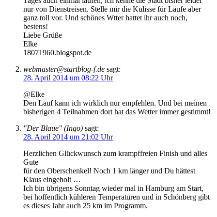
Tages auch einmal laufen, ich kenne die Stadt bisher leider
nur von Dienstreisen. Stelle mir die Kulisse für Läufe aber
ganz toll vor. Und schönes Wtter hattet ihr auch noch,
bestens!
Liebe Grüße
Elke
18071960.blogspot.de
webmaster@startblog-f.de
sagt:
28. April 2014 um 08:22 Uhr
@Elke
Den Lauf kann ich wirklich nur empfehlen. Und bei meinen
bisherigen 4 Teilnahmen dort hat das Wetter immer gestimmt!
"Der Blaue" (Ingo)
sagt:
28. April 2014 um 21:02 Uhr
Herzlichen Glückwunsch zum krampffreien Finish und alles
Gute
für den Oberschenkel! Noch 1 km länger und Du hättest
Klaus eingeholt …
Ich bin übrigens Sonntag wieder mal in Hamburg am Start,
bei hoffentlich kühleren Temperaturen und in Schönberg gibt
es dieses Jahr auch 25 km im Programm.