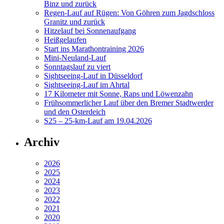
Binz und zurück
Regen-Lauf auf Rügen: Von Göhren zum Jagdschloss
Granitz und zurück
Hitzelauf bei Sonnenaufgang
Heißgelaufen
Start ins Marathontraining 2026
Mini-Neuland-Lauf
Sonntagslauf zu viert
Sightseeing-Lauf in Düsseldorf
Sightseeing-Lauf im Ahrtal
17 Kilometer mit Sonne, Raps und Löwenzahn
Frühsommerlicher Lauf über den Bremer Stadtwerder
und den Osterdeich
S25 – 25-km-Lauf am 19.04.2026
Archiv
2026
2025
2024
2023
2022
2021
2020