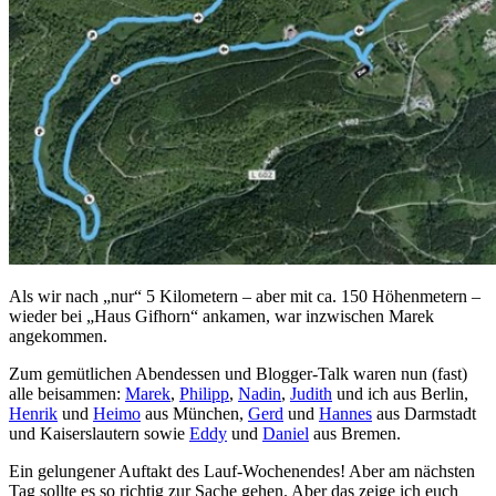
Als wir nach „nur“ 5 Kilometern – aber mit ca. 150 Höhenmetern –
wieder bei „Haus Gifhorn“ ankamen, war inzwischen Marek
angekommen.
Zum gemütlichen Abendessen und Blogger-Talk waren nun (fast)
alle beisammen:
Marek
,
Philipp
,
Nadin
,
Judith
und ich aus Berlin,
Henrik
und
Heimo
aus München,
Gerd
und
Hannes
aus Darmstadt
und Kaiserslautern sowie
Eddy
und
Daniel
aus Bremen.
Ein gelungener Auftakt des Lauf-Wochenendes! Aber am nächsten
Tag sollte es so richtig zur Sache gehen. Aber das zeige ich euch