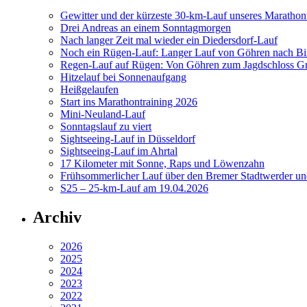
Gewitter und der kürzeste 30-km-Lauf unseres Marathont
Drei Andreas an einem Sonntagmorgen
Nach langer Zeit mal wieder ein Diedersdorf-Lauf
Noch ein Rügen-Lauf: Langer Lauf von Göhren nach Bi
Regen-Lauf auf Rügen: Von Göhren zum Jagdschloss Gr
Hitzelauf bei Sonnenaufgang
Heißgelaufen
Start ins Marathontraining 2026
Mini-Neuland-Lauf
Sonntagslauf zu viert
Sightseeing-Lauf in Düsseldorf
Sightseeing-Lauf im Ahrtal
17 Kilometer mit Sonne, Raps und Löwenzahn
Frühsommerlicher Lauf über den Bremer Stadtwerder un
S25 – 25-km-Lauf am 19.04.2026
Archiv
2026
2025
2024
2023
2022