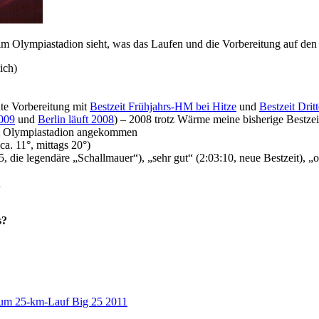
 im Olympiastadion sieht, was das Laufen und die Vorbereitung auf den
ich)
ute Vorbereitung mit
Bestzeit Frühjahrs-HM bei Hitze
und
Bestzeit Drit
2009
und
Berlin läuft 2008
) – 2008 trotz Wärme meine bisherige Bestze
im Olympiastadion angekommen
a. 11°, mittags 20°)
5, die legendäre „Schallmauer“), „sehr gut“ (2:03:10, neue Bestzeit), 
n
s?
 zum 25-km-Lauf Big 25 2011