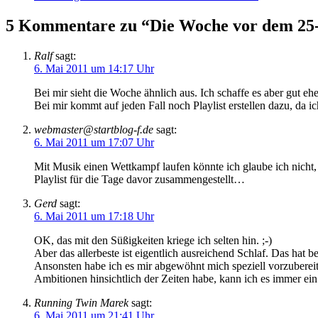
5 Kommentare zu “Die Woche vor dem 25-
Ralf
sagt:
6. Mai 2011 um 14:17 Uhr
Bei mir sieht die Woche ähnlich aus. Ich schaffe es aber gut ehe
Bei mir kommt auf jeden Fall noch Playlist erstellen dazu, da i
webmaster@startblog-f.de
sagt:
6. Mai 2011 um 17:07 Uhr
Mit Musik einen Wettkampf laufen könnte ich glaube ich nicht
Playlist für die Tage davor zusammengestellt…
Gerd
sagt:
6. Mai 2011 um 17:18 Uhr
OK, das mit den Süßigkeiten kriege ich selten hin. ;-)
Aber das allerbeste ist eigentlich ausreichend Schlaf. Das hat b
Ansonsten habe ich es mir abgewöhnt mich speziell vorzuberei
Ambitionen hinsichtlich der Zeiten habe, kann ich es immer ein
Running Twin Marek
sagt:
6. Mai 2011 um 21:41 Uhr