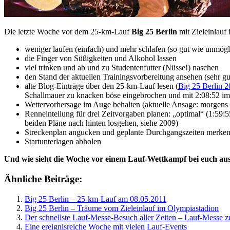
Die letzte Woche vor dem 25-km-Lauf
Big 25 Berlin
mit Zieleinlauf
weniger laufen (einfach) und mehr schlafen (so gut wie unmögl
die Finger von Süßigkeiten und Alkohol lassen
viel trinken und ab und zu Studentenfutter (Nüsse!) naschen
den Stand der aktuellen Trainingsvorbereitung ansehen (sehr g
alte Blog-Einträge über den 25-km-Lauf lesen (
Big 25 Berlin 
Schallmauer zu knacken böse eingebrochen und mit 2:08:52 
Wettervorhersage im Auge behalten (aktuelle Ansage: morgens c
Renneinteilung für drei Zeitvorgaben planen: „optimal“ (1:59:5
beiden Pläne nach hinten losgehen, siehe 2009)
Streckenplan angucken und geplante Durchgangszeiten merke
Startunterlagen abholen
Und wie sieht die Woche vor einem Lauf-Wettkampf bei euch au
Ähnliche Beiträge:
Big 25 Berlin – 25-km-Lauf am 08.05.2011
Big 25 Berlin – Träume vom Zieleinlauf im Olympiastadion
Der schnellste Lauf-Messe-Besuch aller Zeiten – Lauf-Messe
Eine ereignisreiche Woche mit vielen Lauf-Events