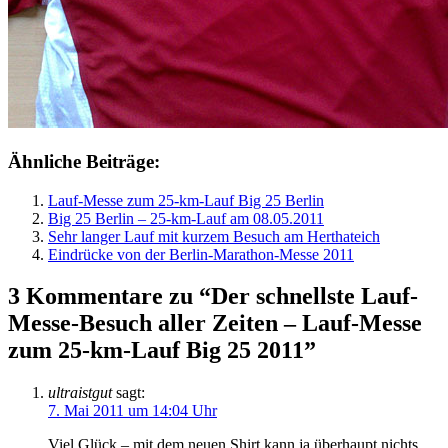
Ähnliche Beiträge:
Lauf-Messe zum 25-km-Lauf Big 25 Berlin
Big 25 Berlin – 25-km-Lauf am 08.05.2011
Sehr langer Lauf mit kurzem Besuch am Herthateich
Eindrücke von der Berlin-Marathon-Messe 2011
3 Kommentare zu “Der schnellste Lauf-
Messe-Besuch aller Zeiten – Lauf-Messe
zum 25-km-Lauf Big 25 2011”
ultraistgut
sagt:
7. Mai 2011 um 14:04 Uhr
Viel Glück – mit dem neuen Shirt kann ja überhaupt nichts