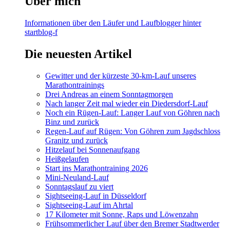
Über mich
Informationen über den Läufer und Laufblogger hinter
startblog-f
Die neuesten Artikel
Gewitter und der kürzeste 30-km-Lauf unseres
Marathontrainings
Drei Andreas an einem Sonntagmorgen
Nach langer Zeit mal wieder ein Diedersdorf-Lauf
Noch ein Rügen-Lauf: Langer Lauf von Göhren nach
Binz und zurück
Regen-Lauf auf Rügen: Von Göhren zum Jagdschloss
Granitz und zurück
Hitzelauf bei Sonnenaufgang
Heißgelaufen
Start ins Marathontraining 2026
Mini-Neuland-Lauf
Sonntagslauf zu viert
Sightseeing-Lauf in Düsseldorf
Sightseeing-Lauf im Ahrtal
17 Kilometer mit Sonne, Raps und Löwenzahn
Frühsommerlicher Lauf über den Bremer Stadtwerder