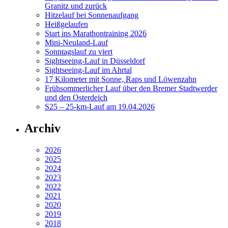
Granitz und zurück
Hitzelauf bei Sonnenaufgang
Heißgelaufen
Start ins Marathontraining 2026
Mini-Neuland-Lauf
Sonntagslauf zu viert
Sightseeing-Lauf in Düsseldorf
Sightseeing-Lauf im Ahrtal
17 Kilometer mit Sonne, Raps und Löwenzahn
Frühsommerlicher Lauf über den Bremer Stadtwerder
und den Osterdeich
S25 – 25-km-Lauf am 19.04.2026
Archiv
2026
2025
2024
2023
2022
2021
2020
2019
2018