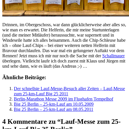
Drinnen, im Obergeschoss, war dann glücklicherweise aber alles so,
wie man es erwartet. Die Helferin, die mir meine Startunterlagen
(und die meiner Mitläufer) heraussuchte, war supernett und in
Windeseile hatte ich alles beisammen. Auch die Chip-Schleuse habe
ich – ohne Lauf-Chips – bei einer weiteren netten Helferin mit
Bravour durchlaufen. Das war mal ein gelungener Auftakt vor dem
Rennen! Jetzt muss ich mir nur noch die Sache mit der
Schallmauer
überlegen. Vielleicht laufe ich doch zuerst mit Klaus und Jürgen mit
und sehe dann, wie es läuft (das Andreas ;-) …
Ähnliche Beiträge:
Der schnellste Lauf-Messe-Besuch aller Zeiten – Lauf-Messe
zum 25-km-Lauf Big 25 2011
Berlin-Marathon Messe 2009 im Flughafen Tempelhof
Big 25 Berlin – 25-km-Lauf am 10.05.2009
Big 25 Berlin – 25-km-Lauf am 08.05.2011
4 Kommentare zu “Lauf-Messe zum 25-