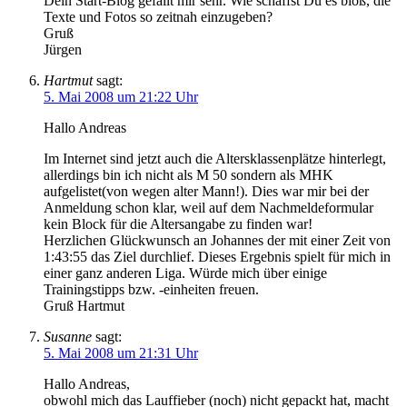
Dein Start-Blog gefällt mir sehr. Wie schaffst Du es bloß, die
Texte und Fotos so zeitnah einzugeben?
Gruß
Jürgen
Hartmut
sagt:
5. Mai 2008 um 21:22 Uhr
Hallo Andreas
Im Internet sind jetzt auch die Altersklassenplätze hinterlegt,
allerdings bin ich nicht als M 50 sondern als MHK
aufgelistet(von wegen alter Mann!). Dies war mir bei der
Anmeldung schon klar, weil auf dem Nachmeldeformular
kein Block für die Altersangabe zu finden war!
Herzlichen Glückwunsch an Johannes der mit einer Zeit von
1:43:55 das Ziel durchlief. Dieses Ergebnis spielt für mich in
einer ganz anderen Liga. Würde mich über einige
Trainingstipps bzw. -einheiten freuen.
Gruß Hartmut
Susanne
sagt:
5. Mai 2008 um 21:31 Uhr
Hallo Andreas,
obwohl mich das Lauffieber (noch) nicht gepackt hat, macht