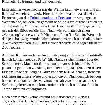
Kilometer 15 trennten und ich voranlief.
Erstaunlicherweise machte mir die Wärme kaum etwas aus und ich
lief (fast) wie ein Uhrwerk. Eine starke Motivation war dabei die
Erinnerung an den
Drittelmarathon in Potsdam
am vergangenen
Wochenende, bei dem ich gemerkt habe, dass ich durchaus auch ein
Tempo unter 5 Minuten laufen kann. Einen weiteren Energieschub
gab mir der Blick auf die Uhr: Nach wie vor hatte ich einen
„Vorsprung“ von etwa 1:10 Minuten auf den 5er-Schnitt. Wenn ich
den jetzt halbwegs würde halten können, wäre ich unterhalb meiner
25-km-Bestzeit von 2:06. Und vielleicht würde es ja sogar für unter
2:05 reichen…
Auf dem Kurfürstendamm bis zur Steigung am Ende der Kantstraße
lief ich konstant neben „Peter“ (die Namen stehen immer über der
Startnummer). Man läuft dann so stumm vor sich hin und ist froh,
jemanden gefunden zu haben, der einem hilft, das Tempo zu halten.
Erst am Ende der Steigung, kurz vor dem RBB-Gebäude, trennten
sich langsam unsere Wege und er zog davon. Nachdem ich bei den
hohen Temperaturen der vergangenen Jahre spätestens an dieser
Stelle eingebrochen war, konzentrierte ich mich nun darauf, mein
Tempo nicht zu verlangsamen.
Nach dem letzten Getränkestand bei Kilometer 20,5 (etwas
ärgerlich, dass die Getränkestände oft sehr weit nach den