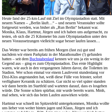
Heute fand der 25-km-Lauf mit Ziel im Olympiastadion statt. Mit
neuem Namen – „Berlin läuft…“ – und neuem Veranstalter sollte
fortgesetzt werden, was bisher als „Run Berlin“ bekannt war.
Monika, Klaus, Hartmut, Jürgen und ich haben uns aufgemacht, zu
testen, ob sich die 25 Kilometer bis zum Olympiastadion unter den
neuen Voraussetzungen vielleicht sogar besser laufen lassen…
Das Wetter war bereits am frühen Morgen (fast zu) gut und
nachdem wir einen Parkplatz in der Marathonallee (!) gefunden
hatten – seit dem
Buchstabenlauf
kennen wir uns ja ein wenig in der
Gegend aus – ging es zum Olympiastadion. Das erste Highlight
waren, wie auch in den vergangenen Jahren davor, die Toiletten im
Stadion. Wer schon einmal vor einem Laufevent stundenlang vor
Dixi-Klos angestanden hat, weiß diese Fülle von feinster, sofort
verfügbarer Keramik zu schätzen. Gar nicht so viel später standen
wir dann bereits im Startfeld und warteten darauf, dass es losgehen
würde. Die Sonne schien spürbar, mir wurde bereits warm. Mmh,
mal sehen, wie sich das beim Laufen auswirken würde.
Hartmut war schnell im Spitzenfeld untergekommen, Monika wollte
uns lieber von weiter hinten jagen und Klaus, Jürgen und ich