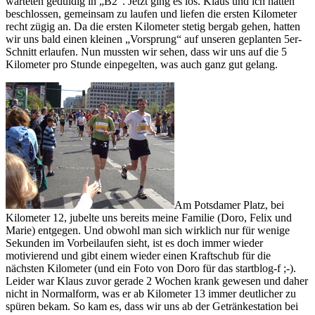
warteten geduldig in „B2“. Jetzt ging es los. Klaus und ich hatten
beschlossen, gemeinsam zu laufen und liefen die ersten Kilometer
recht zügig an. Da die ersten Kilometer stetig bergab gehen, hatten
wir uns bald einen kleinen „Vorsprung“ auf unseren geplanten 5er-
Schnitt erlaufen. Nun mussten wir sehen, dass wir uns auf die 5
Kilometer pro Stunde einpegelten, was auch ganz gut gelang.
Am Potsdamer Platz, bei
Kilometer 12, jubelte uns bereits meine Familie (Doro, Felix und
Marie) entgegen. Und obwohl man sich wirklich nur für wenige
Sekunden im Vorbeilaufen sieht, ist es doch immer wieder
motivierend und gibt einem wieder einen Kraftschub für die
nächsten Kilometer (und ein Foto von Doro für das startblog-f ;-).
Leider war Klaus zuvor gerade 2 Wochen krank gewesen und daher
nicht in Normalform, was er ab Kilometer 13 immer deutlicher zu
spüren bekam. So kam es, dass wir uns ab der Getränkestation bei