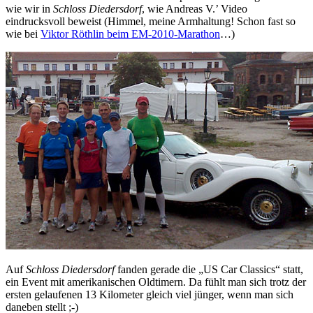
wie wir in
Schloss Diedersdorf
, wie Andreas V.’ Video
eindrucksvoll beweist (Himmel, meine Armhaltung! Schon fast so
wie bei
Viktor Röthlin beim EM-2010-Marathon
…)
Auf
Schloss Diedersdorf
fanden gerade die „US Car Classics“ statt,
ein Event mit amerikanischen Oldtimern. Da fühlt man sich trotz der
ersten gelaufenen 13 Kilometer gleich viel jünger, wenn man sich
daneben stellt ;-)