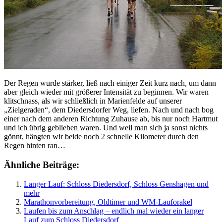
Der Regen wurde stärker, ließ nach einiger Zeit kurz nach, um dann
aber gleich wieder mit größerer Intensität zu beginnen. Wir waren
klitschnass, als wir schließlich in Marienfelde auf unserer
„Zielgeraden“, dem Diedersdorfer Weg, liefen. Nach und nach bog
einer nach dem anderen Richtung Zuhause ab, bis nur noch Hartmut
und ich übrig geblieben waren. Und weil man sich ja sonst nichts
gönnt, hängten wir beide noch 2 schnelle Kilometer durch den
Regen hinten ran…
Ähnliche Beiträge:
Langer Lauf: Schloss Diedersdorf, Schloss Genshagen und
mehr
Marathonvorbereitung, Oldtimer und WM-Lauforakel
Laufen bis zum Anschlag – endlich mal wieder ein langer
Lauf zum Schloss Diedersdorf