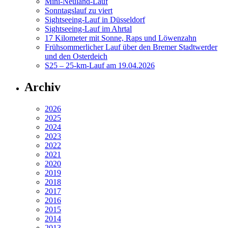
Mini-Neuland-Lauf
Sonntagslauf zu viert
Sightseeing-Lauf in Düsseldorf
Sightseeing-Lauf im Ahrtal
17 Kilometer mit Sonne, Raps und Löwenzahn
Frühsommerlicher Lauf über den Bremer Stadtwerder
und den Osterdeich
S25 – 25-km-Lauf am 19.04.2026
Archiv
2026
2025
2024
2023
2022
2021
2020
2019
2018
2017
2016
2015
2014
2013