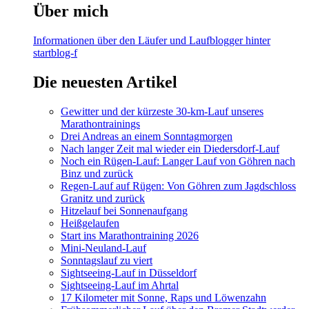
Über mich
Informationen über den Läufer und Laufblogger hinter
startblog-f
Die neuesten Artikel
Gewitter und der kürzeste 30-km-Lauf unseres
Marathontrainings
Drei Andreas an einem Sonntagmorgen
Nach langer Zeit mal wieder ein Diedersdorf-Lauf
Noch ein Rügen-Lauf: Langer Lauf von Göhren nach
Binz und zurück
Regen-Lauf auf Rügen: Von Göhren zum Jagdschloss
Granitz und zurück
Hitzelauf bei Sonnenaufgang
Heißgelaufen
Start ins Marathontraining 2026
Mini-Neuland-Lauf
Sonntagslauf zu viert
Sightseeing-Lauf in Düsseldorf
Sightseeing-Lauf im Ahrtal
17 Kilometer mit Sonne, Raps und Löwenzahn