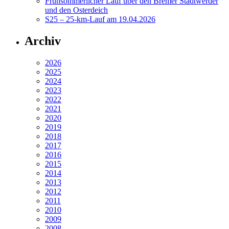
Frühsommerlicher Lauf über den Bremer Stadtwerder
und den Osterdeich
S25 – 25-km-Lauf am 19.04.2026
Archiv
2026
2025
2024
2023
2022
2021
2020
2019
2018
2017
2016
2015
2014
2013
2012
2011
2010
2009
2008