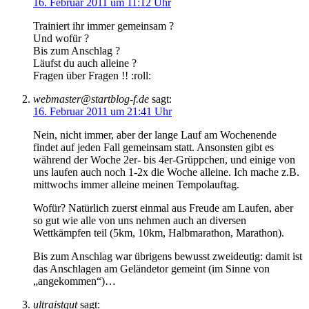
16. Februar 2011 um 11:12 Uhr
Trainiert ihr immer gemeinsam ?
Und wofür ?
Bis zum Anschlag ?
Läufst du auch alleine ?
Fragen über Fragen !! :roll:
webmaster@startblog-f.de
sagt:
16. Februar 2011 um 21:41 Uhr
Nein, nicht immer, aber der lange Lauf am Wochenende
findet auf jeden Fall gemeinsam statt. Ansonsten gibt es
während der Woche 2er- bis 4er-Grüppchen, und einige von
uns laufen auch noch 1-2x die Woche alleine. Ich mache z.B.
mittwochs immer alleine meinen Tempolauftag.
Wofür? Natürlich zuerst einmal aus Freude am Laufen, aber
so gut wie alle von uns nehmen auch an diversen
Wettkämpfen teil (5km, 10km, Halbmarathon, Marathon).
Bis zum Anschlag war übrigens bewusst zweideutig: damit ist
das Anschlagen am Geländetor gemeint (im Sinne von
„angekommen“)…
ultraistgut
sagt: