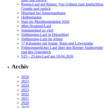
Regen-Lauf auf Rügen: Von Göhren zum Jagdschloss
Granitz und zurück
Hitzelauf bei Sonnenaufgang
Heißgelaufen
Start ins Marathontraining 2026
Mini-Neuland-Lauf
Sonntagslauf zu viert
Sightseeing-Lauf in Düsseldorf
Sightseeing-Lauf im Ahrtal
17 Kilometer mit Sonne, Raps und Löwenzahn
Frühsommerlicher Lauf über den Bremer Stadtwerder
und den Osterdeich
S25 – 25-km-Lauf am 19.04.2026
Archiv
2026
2025
2024
2023
2022
2021
2020
2019