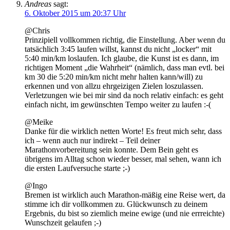
Andreas
sagt:
6. Oktober 2015 um 20:37 Uhr
@Chris
Prinzipiell vollkommen richtig, die Einstellung. Aber wenn du
tatsächlich 3:45 laufen willst, kannst du nicht „locker“ mit
5:40 min/km loslaufen. Ich glaube, die Kunst ist es dann, im
richtigen Moment „die Wahrheit“ (nämlich, dass man evtl. bei
km 30 die 5:20 min/km nicht mehr halten kann/will) zu
erkennen und von allzu ehrgeizigen Zielen loszulassen.
Verletzungen wie bei mir sind da noch relativ einfach: es geht
einfach nicht, im gewünschten Tempo weiter zu laufen :-(
@Meike
Danke für die wirklich netten Worte! Es freut mich sehr, dass
ich – wenn auch nur indirekt – Teil deiner
Marathonvorbereitung sein konnte. Dem Bein geht es
übrigens im Alltag schon wieder besser, mal sehen, wann ich
die ersten Laufversuche starte ;-)
@Ingo
Bremen ist wirklich auch Marathon-mäßig eine Reise wert, da
stimme ich dir vollkommen zu. Glückwunsch zu deinem
Ergebnis, du bist so ziemlich meine ewige (und nie errreichte)
Wunschzeit gelaufen ;-)