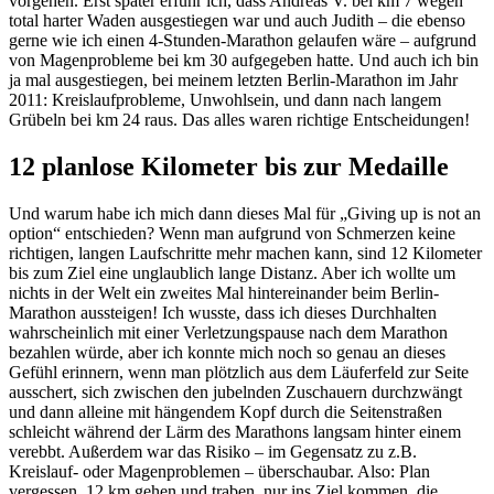
vorgehen. Erst später erfuhr ich, dass Andreas V. bei km 7 wegen
total harter Waden ausgestiegen war und auch Judith – die ebenso
gerne wie ich einen 4-Stunden-Marathon gelaufen wäre – aufgrund
von Magenprobleme bei km 30 aufgegeben hatte. Und auch ich bin
ja mal ausgestiegen, bei meinem letzten Berlin-Marathon im Jahr
2011: Kreislaufprobleme, Unwohlsein, und dann nach langem
Grübeln bei km 24 raus. Das alles waren richtige Entscheidungen!
12 planlose Kilometer bis zur Medaille
Und warum habe ich mich dann dieses Mal für „Giving up is not an
option“ entschieden? Wenn man aufgrund von Schmerzen keine
richtigen, langen Laufschritte mehr machen kann, sind 12 Kilometer
bis zum Ziel eine unglaublich lange Distanz. Aber ich wollte um
nichts in der Welt ein zweites Mal hintereinander beim Berlin-
Marathon aussteigen! Ich wusste, dass ich dieses Durchhalten
wahrscheinlich mit einer Verletzungspause nach dem Marathon
bezahlen würde, aber ich konnte mich noch so genau an dieses
Gefühl erinnern, wenn man plötzlich aus dem Läuferfeld zur Seite
ausschert, sich zwischen den jubelnden Zuschauern durchzwängt
und dann alleine mit hängendem Kopf durch die Seitenstraßen
schleicht während der Lärm des Marathons langsam hinter einem
verebbt. Außerdem war das Risiko – im Gegensatz zu z.B.
Kreislauf- oder Magenproblemen – überschaubar. Also: Plan
vergessen, 12 km gehen und traben, nur ins Ziel kommen, die