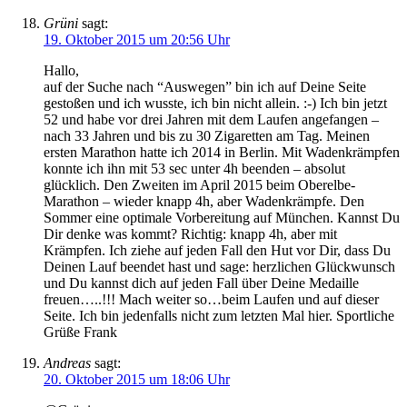
Grüni
sagt:
19. Oktober 2015 um 20:56 Uhr
Hallo,
auf der Suche nach “Auswegen” bin ich auf Deine Seite
gestoßen und ich wusste, ich bin nicht allein. :-) Ich bin jetzt
52 und habe vor drei Jahren mit dem Laufen angefangen –
nach 33 Jahren und bis zu 30 Zigaretten am Tag. Meinen
ersten Marathon hatte ich 2014 in Berlin. Mit Wadenkrämpfen
konnte ich ihn mit 53 sec unter 4h beenden – absolut
glücklich. Den Zweiten im April 2015 beim Oberelbe-
Marathon – wieder knapp 4h, aber Wadenkrämpfe. Den
Sommer eine optimale Vorbereitung auf München. Kannst Du
Dir denke was kommt? Richtig: knapp 4h, aber mit
Krämpfen. Ich ziehe auf jeden Fall den Hut vor Dir, dass Du
Deinen Lauf beendet hast und sage: herzlichen Glückwunsch
und Du kannst dich auf jeden Fall über Deine Medaille
freuen…..!!! Mach weiter so…beim Laufen und auf dieser
Seite. Ich bin jedenfalls nicht zum letzten Mal hier. Sportliche
Grüße Frank
Andreas
sagt:
20. Oktober 2015 um 18:06 Uhr