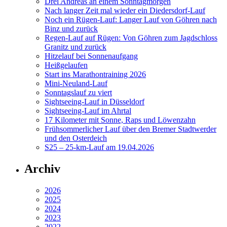
Drei Andreas an einem Sonntagmorgen
Nach langer Zeit mal wieder ein Diedersdorf-Lauf
Noch ein Rügen-Lauf: Langer Lauf von Göhren nach
Binz und zurück
Regen-Lauf auf Rügen: Von Göhren zum Jagdschloss
Granitz und zurück
Hitzelauf bei Sonnenaufgang
Heißgelaufen
Start ins Marathontraining 2026
Mini-Neuland-Lauf
Sonntagslauf zu viert
Sightseeing-Lauf in Düsseldorf
Sightseeing-Lauf im Ahrtal
17 Kilometer mit Sonne, Raps und Löwenzahn
Frühsommerlicher Lauf über den Bremer Stadtwerder
und den Osterdeich
S25 – 25-km-Lauf am 19.04.2026
Archiv
2026
2025
2024
2023
2022