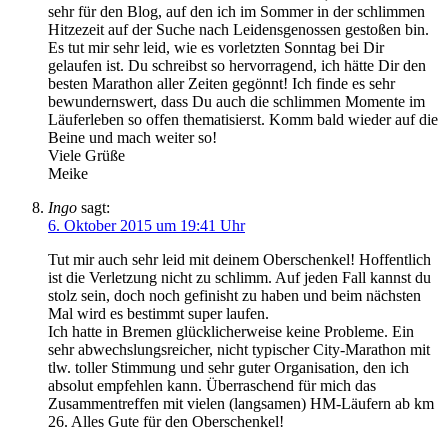
sehr für den Blog, auf den ich im Sommer in der schlimmen
Hitzezeit auf der Suche nach Leidensgenossen gestoßen bin.
Es tut mir sehr leid, wie es vorletzten Sonntag bei Dir
gelaufen ist. Du schreibst so hervorragend, ich hätte Dir den
besten Marathon aller Zeiten gegönnt! Ich finde es sehr
bewundernswert, dass Du auch die schlimmen Momente im
Läuferleben so offen thematisierst. Komm bald wieder auf die
Beine und mach weiter so!
Viele Grüße
Meike
Ingo
sagt:
6. Oktober 2015 um 19:41 Uhr
Tut mir auch sehr leid mit deinem Oberschenkel! Hoffentlich
ist die Verletzung nicht zu schlimm. Auf jeden Fall kannst du
stolz sein, doch noch gefinisht zu haben und beim nächsten
Mal wird es bestimmt super laufen.
Ich hatte in Bremen glücklicherweise keine Probleme. Ein
sehr abwechslungsreicher, nicht typischer City-Marathon mit
tlw. toller Stimmung und sehr guter Organisation, den ich
absolut empfehlen kann. Überraschend für mich das
Zusammentreffen mit vielen (langsamen) HM-Läufern ab km
26. Alles Gute für den Oberschenkel!