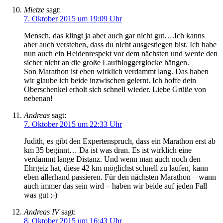
Mietze
sagt:
7. Oktober 2015 um 19:09 Uhr
Mensch, das klingt ja aber auch gar nicht gut….Ich kanns
aber auch verstehen, dass du nicht ausgestiegen bist. Ich habe
nun auch ein Heidenrespekt vor dem nächsten und werde den
sicher nicht an die große Laufbloggerglocke hängen.
Son Marathon ist eben wirklich verdammt lang. Das haben
wir glaube ich beide inzwischen gelernt. Ich hoffe dein
Oberschenkel erholt sich schnell wieder. Liebe Grüße von
nebenan!
Andreas
sagt:
7. Oktober 2015 um 22:33 Uhr
Judith, es gibt den Expertenspruch, dass ein Marathon erst ab
km 35 beginnt… Da ist was dran. Es ist wirklich eine
verdammt lange Distanz. Und wenn man auch noch den
Ehrgeiz hat, diese 42 km möglichst schnell zu laufen, kann
eben allerhand passieren. Für den nächsten Marathon – wann
auch immer das sein wird – haben wir beide auf jeden Fall
was gut ;-)
Andreas IV
sagt:
8. Oktober 2015 um 16:43 Uhr