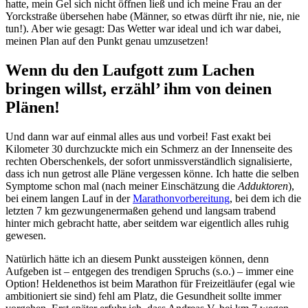
hatte, mein Gel sich nicht öffnen ließ und ich meine Frau an der
Yorckstraße übersehen habe (Männer, so etwas dürft ihr nie, nie, nie
tun!). Aber wie gesagt: Das Wetter war ideal und ich war dabei,
meinen Plan auf den Punkt genau umzusetzen!
Wenn du den Laufgott zum Lachen
bringen willst, erzähl’ ihm von deinen
Plänen!
Und dann war auf einmal alles aus und vorbei! Fast exakt bei
Kilometer 30 durchzuckte mich ein Schmerz an der Innenseite des
rechten Oberschenkels, der sofort unmissverständlich signalisierte,
dass ich nun getrost alle Pläne vergessen könne. Ich hatte die selben
Symptome schon mal (nach meiner Einschätzung die
Adduktoren
),
bei einem langen Lauf in der
Marathonvorbereitung
, bei dem ich die
letzten 7 km gezwungenermaßen gehend und langsam trabend
hinter mich gebracht hatte, aber seitdem war eigentlich alles ruhig
gewesen.
Natürlich hätte ich an diesem Punkt aussteigen können, denn
Aufgeben ist – entgegen des trendigen Spruchs (s.o.) – immer eine
Option! Heldenethos ist beim Marathon für Freizeitläufer (egal wie
ambitioniert sie sind) fehl am Platz, die Gesundheit sollte immer