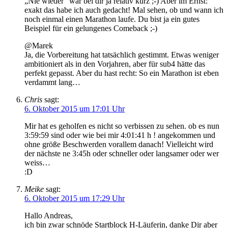
„Nie wieder“ war bei dir ja relativ kurz ;-) Aber im Ernst:
exakt das habe ich auch gedacht! Mal sehen, ob und wann ich
noch einmal einen Marathon laufe. Du bist ja ein gutes
Beispiel für ein gelungenes Comeback ;-)
@Marek
Ja, die Vorbereitung hat tatsächlich gestimmt. Etwas weniger
ambitioniert als in den Vorjahren, aber für sub4 hätte das
perfekt gepasst. Aber du hast recht: So ein Marathon ist eben
verdammt lang…
Chris
sagt:
6. Oktober 2015 um 17:01 Uhr
Mir hat es geholfen es nicht so verbissen zu sehen. ob es nun
3:59:59 sind oder wie bei mir 4:01:41 h ! angekommen und
ohne größe Beschwerden vorallem danach! Vielleicht wird
der nächste ne 3:45h oder schneller oder langsamer oder wer
weiss…
:D
Meike
sagt:
6. Oktober 2015 um 17:29 Uhr
Hallo Andreas,
ich bin zwar schnöde Startblock H-Läuferin, danke Dir aber