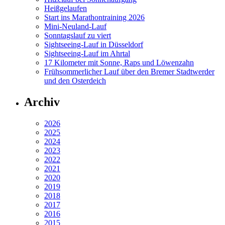
Heißgelaufen
Start ins Marathontraining 2026
Mini-Neuland-Lauf
Sonntagslauf zu viert
Sightseeing-Lauf in Düsseldorf
Sightseeing-Lauf im Ahrtal
17 Kilometer mit Sonne, Raps und Löwenzahn
Frühsommerlicher Lauf über den Bremer Stadtwerder
und den Osterdeich
Archiv
2026
2025
2024
2023
2022
2021
2020
2019
2018
2017
2016
2015