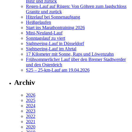
Binz und zurück
Regen-Lauf auf Rügen: Von Göhren zum Jagdschloss
Granitz und zurück
Hitzelauf bei Sonnenaufgang
Heißgelaufen
Start ins Marathontraining 2026
Mini-Neuland-Lauf
Sonntagslauf zu viert
Sightseeing-Lauf in Düsseldorf
Sightseeing-Lauf im Ahrtal
17 Kilometer mit Sonne, Raps und Löwenzahn
Frühsommerlicher Lauf über den Bremer Stadtwerder
und den Osterdeich
S25 – 25-km-Lauf am 19.04.2026
Archiv
2026
2025
2024
2023
2022
2021
2020