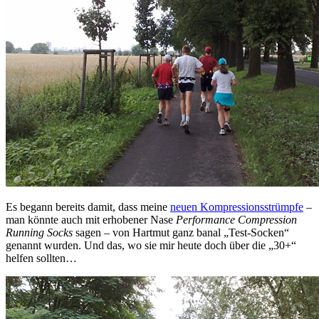
Es begann bereits damit, dass meine
neuen Kompressionsstrümpfe
–
man könnte auch mit erhobener Nase
Performance Compression
Running Socks
sagen – von Hartmut ganz banal „Test-Socken“
genannt wurden. Und das, wo sie mir heute doch über die „30+“
helfen sollten…