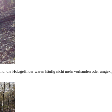
tand, die Holzgeländer waren häufig nicht mehr vorhanden oder umgekip