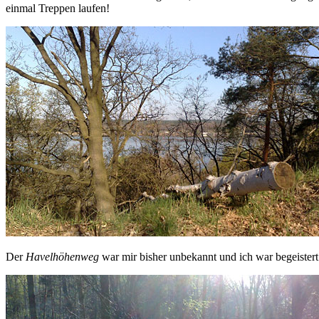
einmal Treppen laufen!
Der
Havelhöhenweg
war mir bisher unbekannt und ich war begeister