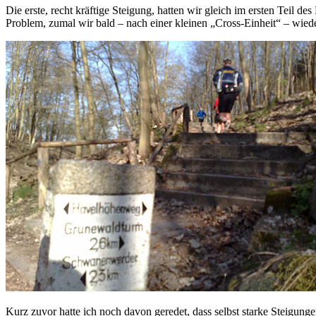
Die erste, recht kräftige Steigung, hatten wir gleich im ersten Teil
Problem, zumal wir bald – nach einer kleinen „Cross-Einheit“ – wiede
Kurz zuvor hatte ich noch davon geredet, dass selbst starke Steigunge