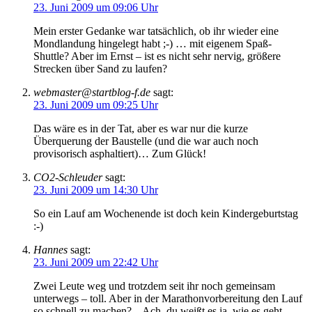
23. Juni 2009 um 09:06 Uhr
Mein erster Gedanke war tatsächlich, ob ihr wieder eine
Mondlandung hingelegt habt ;-) … mit eigenem Spaß-
Shuttle? Aber im Ernst – ist es nicht sehr nervig, größere
Strecken über Sand zu laufen?
webmaster@startblog-f.de
sagt:
23. Juni 2009 um 09:25 Uhr
Das wäre es in der Tat, aber es war nur die kurze
Überquerung der Baustelle (und die war auch noch
provisorisch asphaltiert)… Zum Glück!
CO2-Schleuder
sagt:
23. Juni 2009 um 14:30 Uhr
So ein Lauf am Wochenende ist doch kein Kindergeburtstag
:-)
Hannes
sagt:
23. Juni 2009 um 22:42 Uhr
Zwei Leute weg und trotzdem seit ihr noch gemeinsam
unterwegs – toll. Aber in der Marathonvorbereitung den Lauf
so schnell zu machen? – Ach, du weißt es ja, wie es geht.