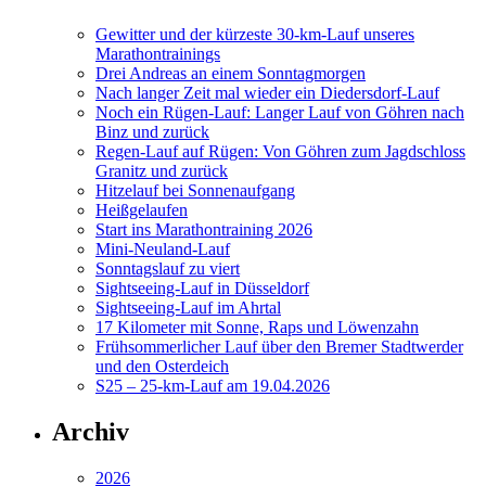
Gewitter und der kürzeste 30-km-Lauf unseres
Marathontrainings
Drei Andreas an einem Sonntagmorgen
Nach langer Zeit mal wieder ein Diedersdorf-Lauf
Noch ein Rügen-Lauf: Langer Lauf von Göhren nach
Binz und zurück
Regen-Lauf auf Rügen: Von Göhren zum Jagdschloss
Granitz und zurück
Hitzelauf bei Sonnenaufgang
Heißgelaufen
Start ins Marathontraining 2026
Mini-Neuland-Lauf
Sonntagslauf zu viert
Sightseeing-Lauf in Düsseldorf
Sightseeing-Lauf im Ahrtal
17 Kilometer mit Sonne, Raps und Löwenzahn
Frühsommerlicher Lauf über den Bremer Stadtwerder
und den Osterdeich
S25 – 25-km-Lauf am 19.04.2026
Archiv
2026