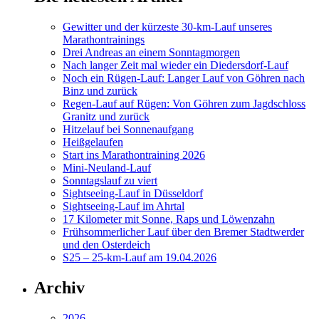
Gewitter und der kürzeste 30-km-Lauf unseres
Marathontrainings
Drei Andreas an einem Sonntagmorgen
Nach langer Zeit mal wieder ein Diedersdorf-Lauf
Noch ein Rügen-Lauf: Langer Lauf von Göhren nach
Binz und zurück
Regen-Lauf auf Rügen: Von Göhren zum Jagdschloss
Granitz und zurück
Hitzelauf bei Sonnenaufgang
Heißgelaufen
Start ins Marathontraining 2026
Mini-Neuland-Lauf
Sonntagslauf zu viert
Sightseeing-Lauf in Düsseldorf
Sightseeing-Lauf im Ahrtal
17 Kilometer mit Sonne, Raps und Löwenzahn
Frühsommerlicher Lauf über den Bremer Stadtwerder
und den Osterdeich
S25 – 25-km-Lauf am 19.04.2026
Archiv
2026