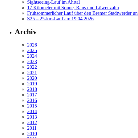
Sightseeing-Lauf im Ahrtal
17 Kilometer mit Sonne, Raps und Löwenzahn
Frühsommerlicher Lauf über den Bremer Stadtwerder un
S25 – 25-km-Lauf am 19.04.2026
Archiv
2026
2025
2024
2023
2022
2021
2020
2019
2018
2017
2016
2015
2014
2013
2012
2011
2010