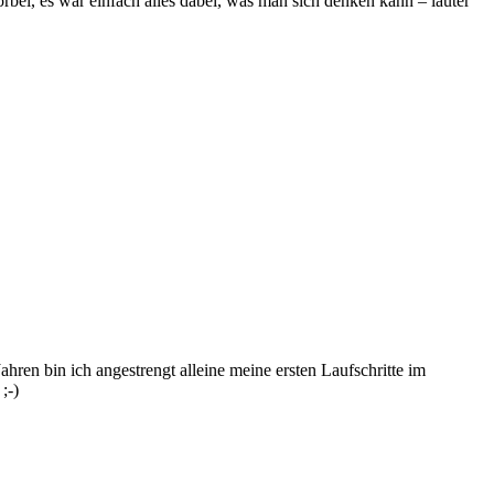
bei, es war einfach alles dabei, was man sich denken kann – lauter
ren bin ich angestrengt alleine meine ersten Laufschritte im
;-)