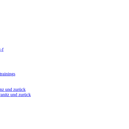
-f
rainings
nz und zurück
anitz und zurück