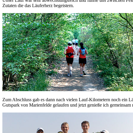
Unser Lauf war sehr abwechslungsreich und führte uns zwischen Felde
Zutaten die das Läuferherz begeistern.
Zum Abschluss gab es dann nach vielen Lauf-Kilometern noch ein Läuf
Gutspark von Marienfelde gelaufen und jetzt genieße ich gemeinsam 