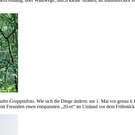
rn entlang, über Waldwege, durch kleine Straßen, an Bahnstrecken vor
er-Gruppenfoto. Wie sich die Dinge ändern: am 1. Mai vor genau 6 Jah
mit Freunden einen entspannten „20-er“ im Umland vor dem Frühstück 