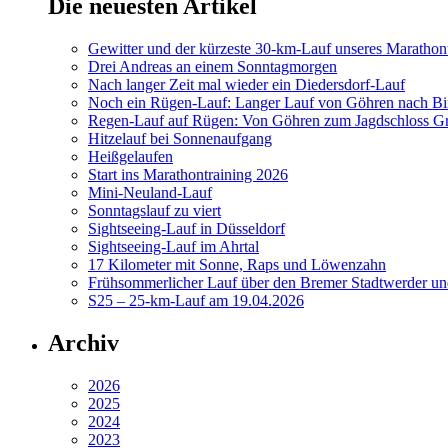
Die neuesten Artikel
Gewitter und der kürzeste 30-km-Lauf unseres Marathont
Drei Andreas an einem Sonntagmorgen
Nach langer Zeit mal wieder ein Diedersdorf-Lauf
Noch ein Rügen-Lauf: Langer Lauf von Göhren nach Bi
Regen-Lauf auf Rügen: Von Göhren zum Jagdschloss Gr
Hitzelauf bei Sonnenaufgang
Heißgelaufen
Start ins Marathontraining 2026
Mini-Neuland-Lauf
Sonntagslauf zu viert
Sightseeing-Lauf in Düsseldorf
Sightseeing-Lauf im Ahrtal
17 Kilometer mit Sonne, Raps und Löwenzahn
Frühsommerlicher Lauf über den Bremer Stadtwerder un
S25 – 25-km-Lauf am 19.04.2026
Archiv
2026
2025
2024
2023