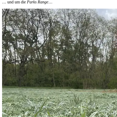
… und um die
Parks Range
…