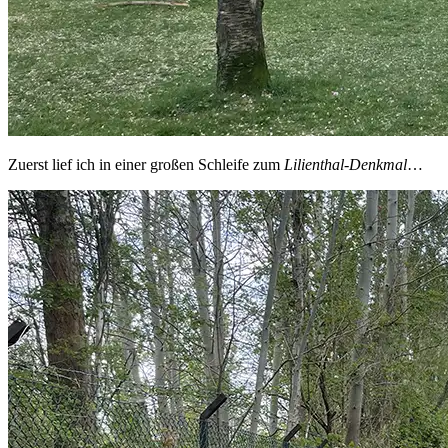
Zuerst lief ich in einer großen Schleife zum
Lilienthal-Denkmal
…