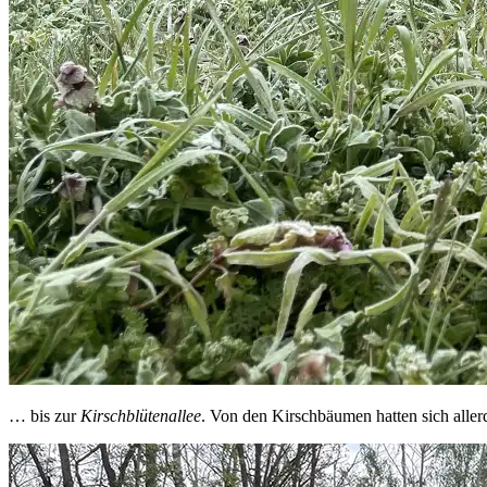
… bis zur
Kirschblütenallee
. Von den Kirschbäumen hatten sich aller