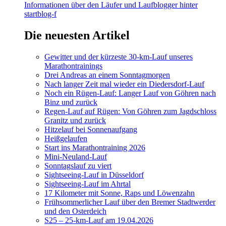
Informationen über den Läufer und Laufblogger hinter
startblog-f
Die neuesten Artikel
Gewitter und der kürzeste 30-km-Lauf unseres
Marathontrainings
Drei Andreas an einem Sonntagmorgen
Nach langer Zeit mal wieder ein Diedersdorf-Lauf
Noch ein Rügen-Lauf: Langer Lauf von Göhren nach
Binz und zurück
Regen-Lauf auf Rügen: Von Göhren zum Jagdschloss
Granitz und zurück
Hitzelauf bei Sonnenaufgang
Heißgelaufen
Start ins Marathontraining 2026
Mini-Neuland-Lauf
Sonntagslauf zu viert
Sightseeing-Lauf in Düsseldorf
Sightseeing-Lauf im Ahrtal
17 Kilometer mit Sonne, Raps und Löwenzahn
Frühsommerlicher Lauf über den Bremer Stadtwerder
und den Osterdeich
S25 – 25-km-Lauf am 19.04.2026