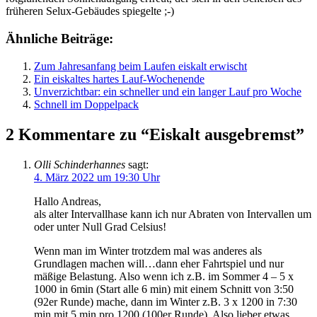
früheren Selux-Gebäudes spiegelte ;-)
Ähnliche Beiträge:
Zum Jahresanfang beim Laufen eiskalt erwischt
Ein eiskaltes hartes Lauf-Wochenende
Unverzichtbar: ein schneller und ein langer Lauf pro Woche
Schnell im Doppelpack
2 Kommentare zu “Eiskalt ausgebremst”
Olli Schinderhannes
sagt:
4. März 2022 um 19:30 Uhr
Hallo Andreas,
als alter Intervallhase kann ich nur Abraten von Intervallen um
oder unter Null Grad Celsius!
Wenn man im Winter trotzdem mal was anderes als
Grundlagen machen will…dann eher Fahrtspiel und nur
mäßige Belastung. Also wenn ich z.B. im Sommer 4 – 5 x
1000 in 6min (Start alle 6 min) mit einem Schnitt von 3:50
(92er Runde) mache, dann im Winter z.B. 3 x 1200 in 7:30
min mit 5 min pro 1200 (100er Runde). Also lieber etwas