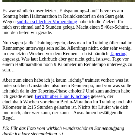
Es war nämlich unser letzter „Entspannungs-Lauf“ bevor es am
Sonntag beim Halbmarathon in Reinickendorf an den Start geht.
Wegen
spürbar schlechter Vorbereitung
habe ich die Zielzeit für
mich erst einmal auf 2 Stunden gelegt. Macht einen 5:40er-Schnitt…
und den liefen wir gerade.
Nun sagen ja die Trainingsregeln, dass man im Training öfter mal im
Renntempo unterwegs sein sollte. Allerdings nicht, oder sehr wenig,
in den letzten Wochen vor dem Rennen – da ist nämlich
Tapering
angesagt. Was laut Lehrbuch aber gar nicht geht, ist zwei Tage vor
einem Halbmarathon noch 9 Kilometer im Renntempo unterwegs zu
sein…
Aber zum einen habe ich ja kaum „richtig“ trainiert vorher; was ist
unter solchen Umständen also mein Renntempo, und von was sollte
ich mich da in der Tapering-Phase erholen? Und zum anderen habe
ich gerade einen
Bericht über Eliud Kipchoge
gelesen, der
eineinhalb Wochen vor einem Berlin-Marathon im Training noch 40
Kilometer in 2:15 Stunden gelaufen ist. Nichts für Läufer wie dich
und mich, aber wer kann, der kann – Ausnahmen bestätigen die
Regel.
PS: Für das Foto vom wirklich wunderschönen Sonnenaufgang
durfte ich kurz stehenbleiben ;-)