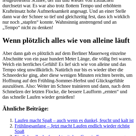
festgetretenem Schnee, der hin und wieder von Eisflächen
durchsetzt war. Es war also trotz flottem Tempo und erhöhtem
Krafteinsatz hohe Aufmerksamkeit angesagt. Und an einer Stelle
dann war der Schnee so tief und gleichzeitig fest, dass ich wirklich
nur noch „stapfen“ konnte. Wahnsinnig anstrengend und an
„Tempo“ nicht zu denken!
Wenn plötzlich alles wie von alleine läuft
Aber dann gab es plötzlich auf dem Berliner Mauerweg einzelne
Abschnitte von ein paar hundert Meter Länge, die völlig frei waren.
Welch ein herrliches Gefühl! Es lief sich wie von alleine und das
Tempo stieg unwillkürlich. Natürlich nur bis es wieder über die
Schneedecke ging, aber diese wenigen Minuten reichten bereits, um
Hoffnung auf den Frühling-Sommer-Herbst und Glücksgefühle
auszulösen. Also: Weiter im Schnee trainieren und dann, nach dem
Schmelzen der letzten Flocke, die bessere Laufform „ernten“ und
das schnelle Laufen wieder genießen!
Ähnliche Beiträge:
Laufen macht Spaß – auch wenn es dunkel, feucht und kalt ist
Frühlingsanfang – Jetzt macht Laufen endlich wieder richtig
Spaß