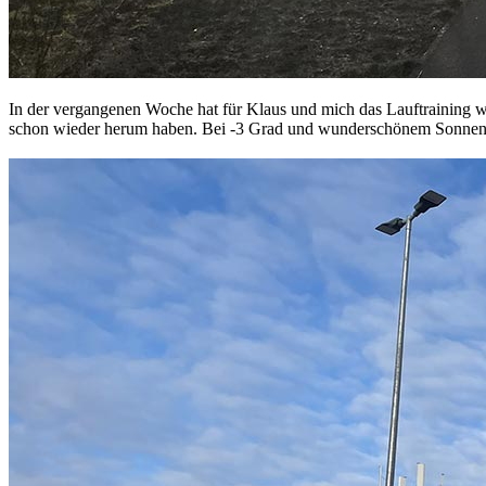
In der vergangenen Woche hat für Klaus und mich das Lauftraining 
schon wieder herum haben. Bei -3 Grad und wunderschönem Sonnen-