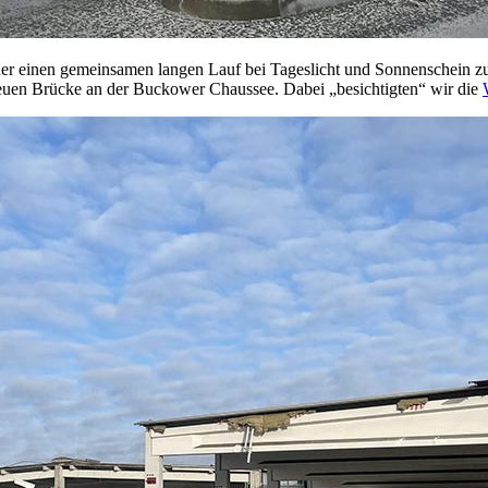
ieder einen gemeinsamen langen Lauf bei Tageslicht und Sonnenschein
euen Brücke an der Buckower Chaussee. Dabei „besichtigten“ wir die