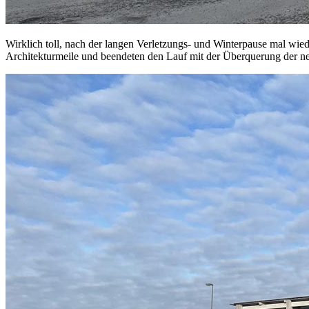
Wirklich toll, nach der langen Verletzungs- und Winterpause mal w
Architekturmeile und beendeten den Lauf mit der Überquerung der n