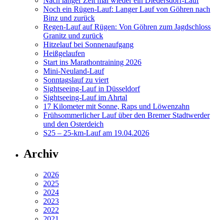
Nach langer Zeit mal wieder ein Diedersdorf-Lauf
Noch ein Rügen-Lauf: Langer Lauf von Göhren nach
Binz und zurück
Regen-Lauf auf Rügen: Von Göhren zum Jagdschloss
Granitz und zurück
Hitzelauf bei Sonnenaufgang
Heißgelaufen
Start ins Marathontraining 2026
Mini-Neuland-Lauf
Sonntagslauf zu viert
Sightseeing-Lauf in Düsseldorf
Sightseeing-Lauf im Ahrtal
17 Kilometer mit Sonne, Raps und Löwenzahn
Frühsommerlicher Lauf über den Bremer Stadtwerder
und den Osterdeich
S25 – 25-km-Lauf am 19.04.2026
Archiv
2026
2025
2024
2023
2022
2021