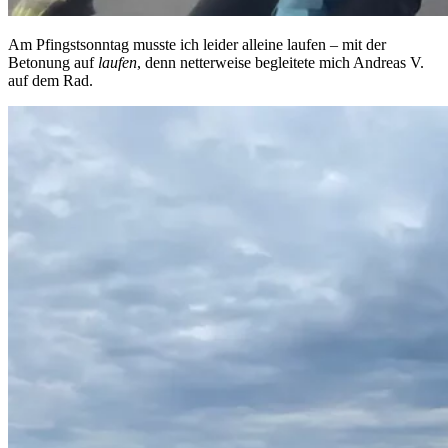
Am Pfingstsonntag musste ich leider alleine laufen – mit der
Betonung auf
laufen
, denn netterweise begleitete mich Andreas V.
auf dem Rad.