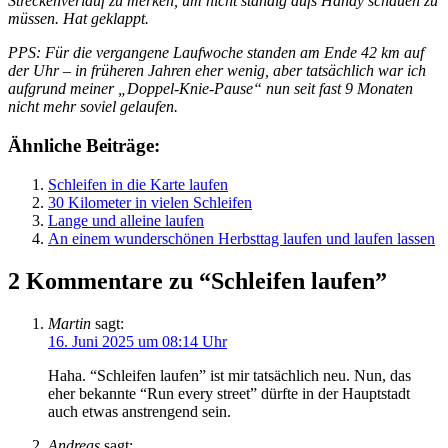
Streckenverlauf zu merken, um nicht ständig aufs Handy schauen zu
müssen. Hat geklappt.
PPS: Für die vergangene Laufwoche standen am Ende 42 km auf
der Uhr – in früheren Jahren eher wenig, aber tatsächlich war ich
aufgrund meiner „Doppel-Knie-Pause“ nun seit fast 9 Monaten
nicht mehr soviel gelaufen.
Ähnliche Beiträge:
Schleifen in die Karte laufen
30 Kilometer in vielen Schleifen
Lange und alleine laufen
An einem wunderschönen Herbsttag laufen und laufen lassen
2 Kommentare zu “Schleifen laufen”
Martin
sagt:
16. Juni 2025 um 08:14 Uhr
Haha. “Schleifen laufen” ist mir tatsächlich neu. Nun, das
eher bekannte “Run every street” dürfte in der Hauptstadt
auch etwas anstrengend sein.
Andreas
sagt: