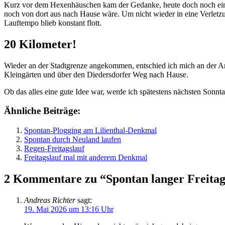
Kurz vor dem Hexenhäuschen kam der Gedanke, heute doch noch eine
noch von dort aus nach Hause wäre. Um nicht wieder in eine Verletzun
Lauftempo blieb konstant flott.
20 Kilometer!
Wieder an der Stadtgrenze angekommen, entschied ich mich an der Am
Kleingärten und über den Diedersdorfer Weg nach Hause.
Ob das alles eine gute Idee war, werde ich spätestens nächsten Sonnta
Ähnliche Beiträge:
Spontan-Plogging am Lilienthal-Denkmal
Spontan durch Neuland laufen
Regen-Freitagslauf
Freitagslauf mal mit anderem Denkmal
2 Kommentare zu “Spontan langer Freitag
Andreas Richter
sagt:
19. Mai 2026 um 13:16 Uhr