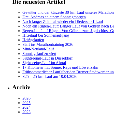
Die neuesten Artikel
Gewitter und der kürzeste 30-km-Lauf unseres Marathont
Drei Andreas an einem Sonntagmorgen
Nach langer Zeit mal wieder ein Diedersdorf-Lauf
Noch ein Rügen-Lauf: Langer Lauf von Göhren nach Bi
Regen-Lauf auf Rügen: Von Göhren zum Jagdschloss Gr
Hitzelauf bei Sonnenaufgang
Heißgelaufen
Start ins Marathontraining 2026
Mini-Neuland-Lauf
Sonntagslauf zu viert
Sightseeing-Lauf in Düsseldorf
Sightseeing-Lauf im Ahrtal
17 Kilometer mit Sonne, Raps und Löwenzahn
Frühsommerlicher Lauf über den Bremer Stadtwerder un
S25 – 25-km-Lauf am 19.04.2026
Archiv
2026
2025
2024
2023