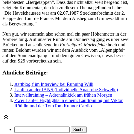
beliebtesten „Bergetappen“. Dass das nicht allzu weit hergeholt ist,
zeigt ein Kommentar, den ich zu diesem Thema gefunden habe:
„Die Havelchaussee war am 02.07.1987 Streckenabschnitt der 2.
Etappe der Tour de France. Mit dem Anstieg zum Grunewaldturm
als Bergwertung.“
Nun gut, wir sammeln also schon mal ein paar Höhenmeter in der
Vorbereitung. Auf unserer Runde am Donnerstag ging es über zwei
Brücken und anschließend im
Freizeitpark Marienfelde
hoch und
runter. Belohnt wurden wir mit dem Ausblick vom „Alpengipfel“
auf den Sonnenaufgang – und dem guten Gewissen, etwas besser
auf den S25 vorbereitet zu sein.
Ähnliche Beiträge:
startblog-f im Interview bei Running Willi
Laufen an der IANS (Individuelle Anaerobe Schwelle)
Intervalltraining – Adrenalinkick am frühen Morgen
Zwei Läufer-Highlights in einem: Lauftraining mit Viktor
Röthlin und der TomTom Runner Cardio