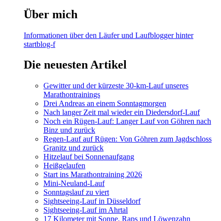
Über mich
Informationen über den Läufer und Laufblogger hinter
startblog-f
Die neuesten Artikel
Gewitter und der kürzeste 30-km-Lauf unseres
Marathontrainings
Drei Andreas an einem Sonntagmorgen
Nach langer Zeit mal wieder ein Diedersdorf-Lauf
Noch ein Rügen-Lauf: Langer Lauf von Göhren nach
Binz und zurück
Regen-Lauf auf Rügen: Von Göhren zum Jagdschloss
Granitz und zurück
Hitzelauf bei Sonnenaufgang
Heißgelaufen
Start ins Marathontraining 2026
Mini-Neuland-Lauf
Sonntagslauf zu viert
Sightseeing-Lauf in Düsseldorf
Sightseeing-Lauf im Ahrtal
17 Kilometer mit Sonne, Raps und Löwenzahn