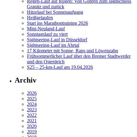
Regen-Lauf auf Rügen: Von Göhren zum Jagdschloss
Granitz und zurück
Hitzelauf bei Sonnenaufgang
Heißgelaufen
Start ins Marathontraining 2026
Mini-Neuland-Lauf
Sonntagslauf zu viert
Sightseeing-Lauf in Düsseldorf
Sightseeing-Lauf im Ahrtal
17 Kilometer mit Sonne, Raps und Löwenzahn
Frühsommerlicher Lauf über den Bremer Stadtwerder
und den Osterdeich
S25 – 25-km-Lauf am 19.04.2026
Archiv
2026
2025
2024
2023
2022
2021
2020
2019