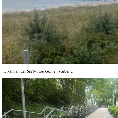
… kam an der
Seebrücke Göhren
vorbei…